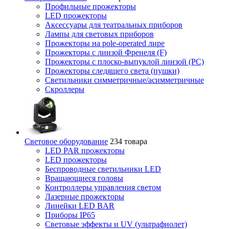
Профильные прожекторы
LED прожекторы
Аксессуары для театральных приборов
Лампы для световых приборов
Прожекторы на pole-operated лире
Прожекторы с линзой Френеля (F)
Прожекторы с плоско-выпуклой линзой (PC)
Прожекторы следящего света (пушки)
Светильники симметричные/асимметричные
Скроллеры
Световое оборудование
234 товара
LED PAR прожекторы
LED прожекторы
Беспроводные светильники LED
Вращающиеся головы
Контроллеры управления светом
Лазерные прожекторы
Линейки LED BAR
Приборы IP65
Световые эффекты и UV (ультрафиолет)