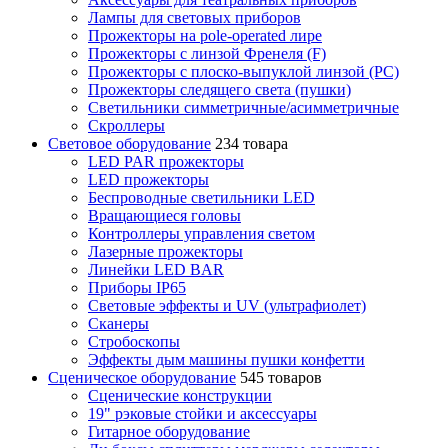
Лампы для световых приборов
Прожекторы на pole-operated лире
Прожекторы с линзой Френеля (F)
Прожекторы с плоско-выпуклой линзой (PC)
Прожекторы следящего света (пушки)
Светильники симметричные/асимметричные
Скроллеры
Световое оборудование
234 товара
LED PAR прожекторы
LED прожекторы
Беспроводные светильники LED
Вращающиеся головы
Контроллеры управления светом
Лазерные прожекторы
Линейки LED BAR
Приборы IP65
Световые эффекты и UV (ультрафиолет)
Сканеры
Стробоскопы
Эффекты дым машины пушки конфетти
Сценическое оборудование
545 товаров
Сценические конструкции
19" рэковые стойки и аксесcуары
Гитарное оборудование