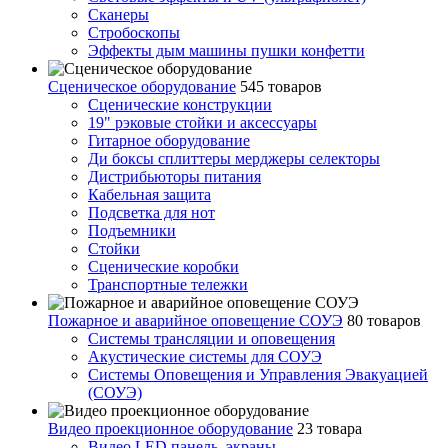
Сканеры
Стробоскопы
Эффекты дым машины пушки конфетти
Сценическое оборудование
545 товаров
Сценические конструкции
19" рэковые стойки и аксесcуары
Гитарное оборудование
Ди боксы сплиттеры мерджеры селекторы
Дистрибьюторы питания
Кабельная защита
Подсветка для нот
Подъемники
Стойки
Сценические коробки
Транспортные тележки
Пожарное и аварийное оповещение СОУЭ
80 товаров
Cистемы трансляции и оповещения
Акустические системы для СОУЭ
Системы Оповещения и Управления Эвакуацией
(СОУЭ)
Видео проекционное оборудование
23 товара
Видео LED панель, экраны