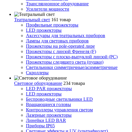
Трансляционное оборудование
Усилители мощности
Театральный свет
161 товар
Профильные прожекторы
LED прожекторы
Аксессуары для театральных приборов
Лампы для световых приборов
Прожекторы на pole-operated лире
Прожекторы с линзой Френеля (F)
Прожекторы с плоско-выпуклой линзой (PC)
Прожекторы следящего света (пушки)
Светильники симметричные/асимметричные
Скроллеры
Световое оборудование
234 товара
LED PAR прожекторы
LED прожекторы
Беспроводные светильники LED
Вращающиеся головы
Контроллеры управления светом
Лазерные прожекторы
Линейки LED BAR
Приборы IP65
Световые эффекты и UV (ультрафиолет)