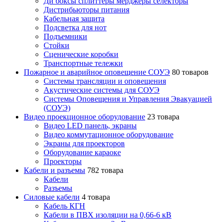
Ди боксы сплиттеры мерджеры селекторы
Дистрибьюторы питания
Кабельная защита
Подсветка для нот
Подъемники
Стойки
Сценические коробки
Транспортные тележки
Пожарное и аварийное оповещение СОУЭ
80 товаров
Cистемы трансляции и оповещения
Акустические системы для СОУЭ
Системы Оповещения и Управления Эвакуацией
(СОУЭ)
Видео проекционное оборудование
23 товара
Видео LED панель, экраны
Видео коммутационное оборудование
Экраны для проекторов
Оборудование караоке
Проекторы
Кабели и разъемы
782 товара
Кабели
Разъемы
Силовые кабели
4 товара
Кабель КГН
Кабели в ПВХ изоляции на 0,66-6 кВ