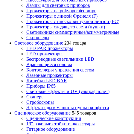
Лампы для световых приборов
Прожекторы на pole-operated лире
Прожекторы с линзой Френеля (F)
Прожекторы с плоско-выпуклой линзой (PC)
Прожекторы следящего света (пушки)
Светильники симметричные/асимметричные
Скроллеры
Световое оборудование
234 товара
LED PAR прожекторы
LED прожекторы
Беспроводные светильники LED
Вращающиеся головы
Контроллеры управления светом
Лазерные прожекторы
Линейки LED BAR
Приборы IP65
Световые эффекты и UV (ультрафиолет)
Сканеры
Стробоскопы
Эффекты дым машины пушки конфетти
Сценическое оборудование
545 товаров
Сценические конструкции
19" рэковые стойки и аксесcуары
Гитарное оборудование