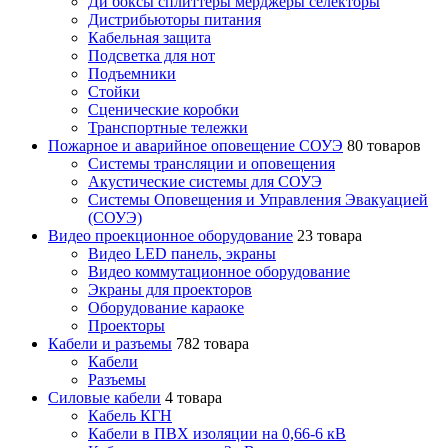
Ди боксы сплиттеры мерджеры селекторы
Дистрибьюторы питания
Кабельная защита
Подсветка для нот
Подъемники
Стойки
Сценические коробки
Транспортные тележки
Пожарное и аварийное оповещение СОУЭ
80 товаров
Cистемы трансляции и оповещения
Акустические системы для СОУЭ
Системы Оповещения и Управления Эвакуацией
(СОУЭ)
Видео проекционное оборудование
23 товара
Видео LED панель, экраны
Видео коммутационное оборудование
Экраны для проекторов
Оборудование караоке
Проекторы
Кабели и разъемы
782 товара
Кабели
Разъемы
Силовые кабели
4 товара
Кабель КГН
Кабели в ПВХ изоляции на 0,66-6 кВ