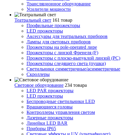
Трансляционное оборудование
Усилители мощности
Театральный свет
161 товар
Профильные прожекторы
LED прожекторы
Аксессуары для театральных приборов
Лампы для световых приборов
Прожекторы на pole-operated лире
Прожекторы с линзой Френеля (F)
Прожекторы с плоско-выпуклой линзой (PC)
Прожекторы следящего света (пушки)
Светильники симметричные/асимметричные
Скроллеры
Световое оборудование
234 товара
LED PAR прожекторы
LED прожекторы
Беспроводные светильники LED
Вращающиеся головы
Контроллеры управления светом
Лазерные прожекторы
Линейки LED BAR
Приборы IP65
Световые эффекты и UV (ультрафиолет)