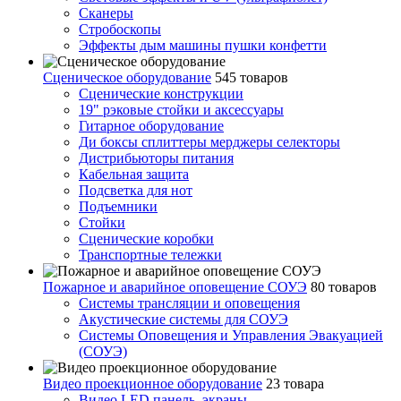
Сканеры
Стробоскопы
Эффекты дым машины пушки конфетти
Сценическое оборудование
545 товаров
Сценические конструкции
19" рэковые стойки и аксесcуары
Гитарное оборудование
Ди боксы сплиттеры мерджеры селекторы
Дистрибьюторы питания
Кабельная защита
Подсветка для нот
Подъемники
Стойки
Сценические коробки
Транспортные тележки
Пожарное и аварийное оповещение СОУЭ
80 товаров
Cистемы трансляции и оповещения
Акустические системы для СОУЭ
Системы Оповещения и Управления Эвакуацией
(СОУЭ)
Видео проекционное оборудование
23 товара
Видео LED панель, экраны