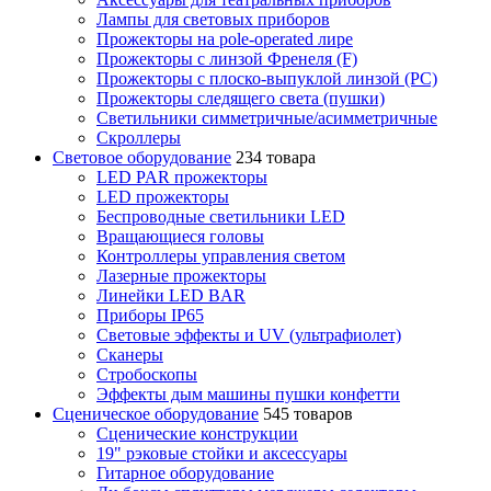
Лампы для световых приборов
Прожекторы на pole-operated лире
Прожекторы с линзой Френеля (F)
Прожекторы с плоско-выпуклой линзой (PC)
Прожекторы следящего света (пушки)
Светильники симметричные/асимметричные
Скроллеры
Световое оборудование
234 товара
LED PAR прожекторы
LED прожекторы
Беспроводные светильники LED
Вращающиеся головы
Контроллеры управления светом
Лазерные прожекторы
Линейки LED BAR
Приборы IP65
Световые эффекты и UV (ультрафиолет)
Сканеры
Стробоскопы
Эффекты дым машины пушки конфетти
Сценическое оборудование
545 товаров
Сценические конструкции
19" рэковые стойки и аксесcуары
Гитарное оборудование