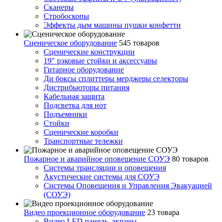
Сканеры
Стробоскопы
Эффекты дым машины пушки конфетти
Сценическое оборудование
545 товаров
Сценические конструкции
19" рэковые стойки и аксесcуары
Гитарное оборудование
Ди боксы сплиттеры мерджеры селекторы
Дистрибьюторы питания
Кабельная защита
Подсветка для нот
Подъемники
Стойки
Сценические коробки
Транспортные тележки
Пожарное и аварийное оповещение СОУЭ
80 товаров
Cистемы трансляции и оповещения
Акустические системы для СОУЭ
Системы Оповещения и Управления Эвакуацией
(СОУЭ)
Видео проекционное оборудование
23 товара
Видео LED панель, экраны