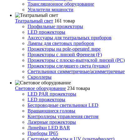
Трансляционное оборудование
Усилители мощности
Театральный свет
161 товар
Профильные прожекторы
LED прожекторы
Аксессуары для театральных приборов
Лампы для световых приборов
Прожекторы на pole-operated лире
Прожекторы с линзой Френеля (F)
Прожекторы с плоско-выпуклой линзой (PC)
Прожекторы следящего света (пушки)
Светильники симметричные/асимметричные
Скроллеры
Световое оборудование
234 товара
LED PAR прожекторы
LED прожекторы
Беспроводные светильники LED
Вращающиеся головы
Контроллеры управления светом
Лазерные прожекторы
Линейки LED BAR
Приборы IP65
Световые эффекты и UV (ультрафиолет)