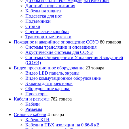
Ди боксы сплиттеры мерджеры селекторы
Дистрибьюторы питания
Кабельная защита
Подсветка для нот
Подъемники
Стойки
Сценические коробки
Транспортные тележки
Пожарное и аварийное оповещение СОУЭ
80 товаров
Cистемы трансляции и оповещения
Акустические системы для СОУЭ
Системы Оповещения и Управления Эвакуацией
(СОУЭ)
Видео проекционное оборудование
23 товара
Видео LED панель, экраны
Видео коммутационное оборудование
Экраны для проекторов
Оборудование караоке
Проекторы
Кабели и разъемы
782 товара
Кабели
Разъемы
Силовые кабели
4 товара
Кабель КГН
Кабели в ПВХ изоляции на 0,66-6 кВ