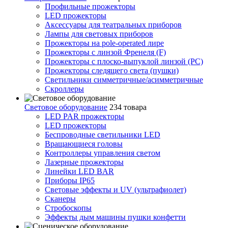
Профильные прожекторы
LED прожекторы
Аксессуары для театральных приборов
Лампы для световых приборов
Прожекторы на pole-operated лире
Прожекторы с линзой Френеля (F)
Прожекторы с плоско-выпуклой линзой (PC)
Прожекторы следящего света (пушки)
Светильники симметричные/асимметричные
Скроллеры
Световое оборудование
234 товара
LED PAR прожекторы
LED прожекторы
Беспроводные светильники LED
Вращающиеся головы
Контроллеры управления светом
Лазерные прожекторы
Линейки LED BAR
Приборы IP65
Световые эффекты и UV (ультрафиолет)
Сканеры
Стробоскопы
Эффекты дым машины пушки конфетти