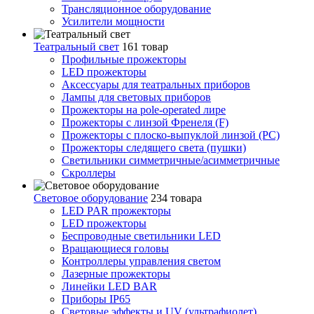
Трансляционное оборудование
Усилители мощности
Театральный свет
161 товар
Профильные прожекторы
LED прожекторы
Аксессуары для театральных приборов
Лампы для световых приборов
Прожекторы на pole-operated лире
Прожекторы с линзой Френеля (F)
Прожекторы с плоско-выпуклой линзой (PC)
Прожекторы следящего света (пушки)
Светильники симметричные/асимметричные
Скроллеры
Световое оборудование
234 товара
LED PAR прожекторы
LED прожекторы
Беспроводные светильники LED
Вращающиеся головы
Контроллеры управления светом
Лазерные прожекторы
Линейки LED BAR
Приборы IP65
Световые эффекты и UV (ультрафиолет)