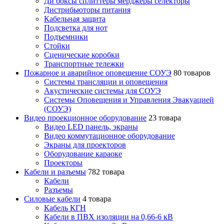
Ди боксы сплиттеры мерджеры селекторы
Дистрибьюторы питания
Кабельная защита
Подсветка для нот
Подъемники
Стойки
Сценические коробки
Транспортные тележки
Пожарное и аварийное оповещение СОУЭ
80 товаров
Cистемы трансляции и оповещения
Акустические системы для СОУЭ
Системы Оповещения и Управления Эвакуацией
(СОУЭ)
Видео проекционное оборудование
23 товара
Видео LED панель, экраны
Видео коммутационное оборудование
Экраны для проекторов
Оборудование караоке
Проекторы
Кабели и разъемы
782 товара
Кабели
Разъемы
Силовые кабели
4 товара
Кабель КГН
Кабели в ПВХ изоляции на 0,66-6 кВ