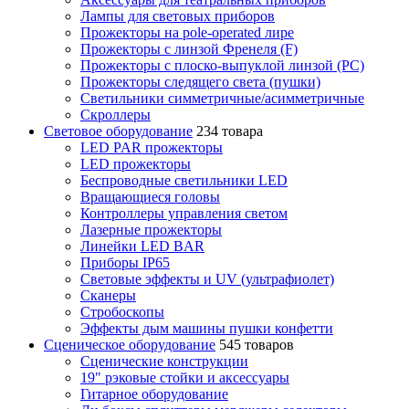
Лампы для световых приборов
Прожекторы на pole-operated лире
Прожекторы с линзой Френеля (F)
Прожекторы с плоско-выпуклой линзой (PC)
Прожекторы следящего света (пушки)
Светильники симметричные/асимметричные
Скроллеры
Световое оборудование
234 товара
LED PAR прожекторы
LED прожекторы
Беспроводные светильники LED
Вращающиеся головы
Контроллеры управления светом
Лазерные прожекторы
Линейки LED BAR
Приборы IP65
Световые эффекты и UV (ультрафиолет)
Сканеры
Стробоскопы
Эффекты дым машины пушки конфетти
Сценическое оборудование
545 товаров
Сценические конструкции
19" рэковые стойки и аксесcуары
Гитарное оборудование