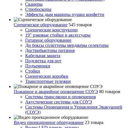
Сканеры
Стробоскопы
Эффекты дым машины пушки конфетти
Сценическое оборудование
545 товаров
Сценические конструкции
19" рэковые стойки и аксесcуары
Гитарное оборудование
Ди боксы сплиттеры мерджеры селекторы
Дистрибьюторы питания
Кабельная защита
Подсветка для нот
Подъемники
Стойки
Сценические коробки
Транспортные тележки
Пожарное и аварийное оповещение СОУЭ
80 товаров
Cистемы трансляции и оповещения
Акустические системы для СОУЭ
Системы Оповещения и Управления Эвакуацией
(СОУЭ)
Видео проекционное оборудование
23 товара
Видео LED панель, экраны