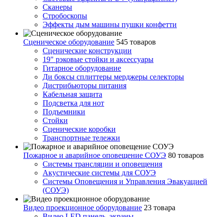
Сканеры
Стробоскопы
Эффекты дым машины пушки конфетти
Сценическое оборудование
545 товаров
Сценические конструкции
19" рэковые стойки и аксесcуары
Гитарное оборудование
Ди боксы сплиттеры мерджеры селекторы
Дистрибьюторы питания
Кабельная защита
Подсветка для нот
Подъемники
Стойки
Сценические коробки
Транспортные тележки
Пожарное и аварийное оповещение СОУЭ
80 товаров
Cистемы трансляции и оповещения
Акустические системы для СОУЭ
Системы Оповещения и Управления Эвакуацией
(СОУЭ)
Видео проекционное оборудование
23 товара
Видео LED панель, экраны