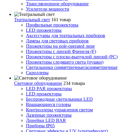
Трансляционное оборудование
Усилители мощности
Театральный свет
161 товар
Профильные прожекторы
LED прожекторы
Аксессуары для театральных приборов
Лампы для световых приборов
Прожекторы на pole-operated лире
Прожекторы с линзой Френеля (F)
Прожекторы с плоско-выпуклой линзой (PC)
Прожекторы следящего света (пушки)
Светильники симметричные/асимметричные
Скроллеры
Световое оборудование
234 товара
LED PAR прожекторы
LED прожекторы
Беспроводные светильники LED
Вращающиеся головы
Контроллеры управления светом
Лазерные прожекторы
Линейки LED BAR
Приборы IP65
Световые эффекты и UV (ультрафиолет)