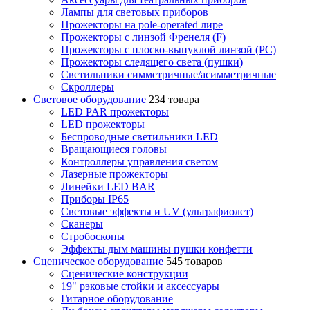
Лампы для световых приборов
Прожекторы на pole-operated лире
Прожекторы с линзой Френеля (F)
Прожекторы с плоско-выпуклой линзой (PC)
Прожекторы следящего света (пушки)
Светильники симметричные/асимметричные
Скроллеры
Световое оборудование
234 товара
LED PAR прожекторы
LED прожекторы
Беспроводные светильники LED
Вращающиеся головы
Контроллеры управления светом
Лазерные прожекторы
Линейки LED BAR
Приборы IP65
Световые эффекты и UV (ультрафиолет)
Сканеры
Стробоскопы
Эффекты дым машины пушки конфетти
Сценическое оборудование
545 товаров
Сценические конструкции
19" рэковые стойки и аксесcуары
Гитарное оборудование