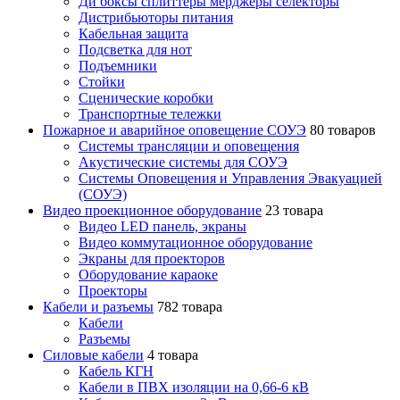
Ди боксы сплиттеры мерджеры селекторы
Дистрибьюторы питания
Кабельная защита
Подсветка для нот
Подъемники
Стойки
Сценические коробки
Транспортные тележки
Пожарное и аварийное оповещение СОУЭ
80 товаров
Cистемы трансляции и оповещения
Акустические системы для СОУЭ
Системы Оповещения и Управления Эвакуацией
(СОУЭ)
Видео проекционное оборудование
23 товара
Видео LED панель, экраны
Видео коммутационное оборудование
Экраны для проекторов
Оборудование караоке
Проекторы
Кабели и разъемы
782 товара
Кабели
Разъемы
Силовые кабели
4 товара
Кабель КГН
Кабели в ПВХ изоляции на 0,66-6 кВ