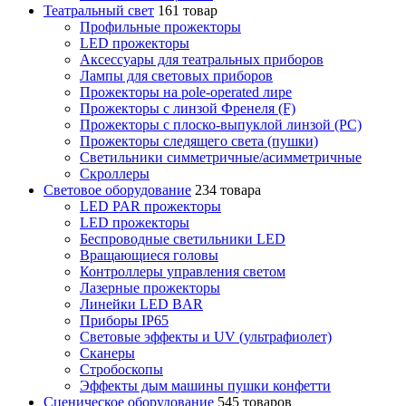
Театральный свет
161 товар
Профильные прожекторы
LED прожекторы
Аксессуары для театральных приборов
Лампы для световых приборов
Прожекторы на pole-operated лире
Прожекторы с линзой Френеля (F)
Прожекторы с плоско-выпуклой линзой (PC)
Прожекторы следящего света (пушки)
Светильники симметричные/асимметричные
Скроллеры
Световое оборудование
234 товара
LED PAR прожекторы
LED прожекторы
Беспроводные светильники LED
Вращающиеся головы
Контроллеры управления светом
Лазерные прожекторы
Линейки LED BAR
Приборы IP65
Световые эффекты и UV (ультрафиолет)
Сканеры
Стробоскопы
Эффекты дым машины пушки конфетти
Сценическое оборудование
545 товаров