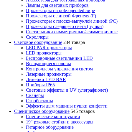
Лампы для световых приборов
Прожекторы на pole-operated лире
Прожекторы с линзой Френеля (F)
Прожекторы с плоско-выпуклой линзой (PC)
Прожекторы следящего света (пушки)
Светильники симметричные/асимметричные
Скроллеры
Световое оборудование
234 товара
LED PAR прожекторы
LED прожекторы
Беспроводные светильники LED
Вращающиеся головы
Контроллеры управления светом
Лазерные прожекторы
Линейки LED BAR
Приборы IP65
Световые эффекты и UV (ультрафиолет)
Сканеры
Стробоскопы
Эффекты дым машины пушки конфетти
Сценическое оборудование
545 товаров
Сценические конструкции
19" рэковые стойки и аксесcуары
Гитарное оборудование