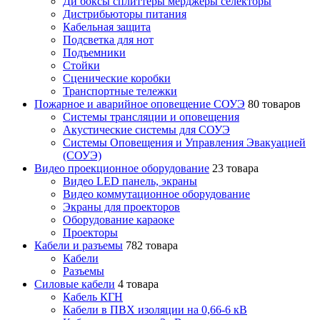
Ди боксы сплиттеры мерджеры селекторы
Дистрибьюторы питания
Кабельная защита
Подсветка для нот
Подъемники
Стойки
Сценические коробки
Транспортные тележки
Пожарное и аварийное оповещение СОУЭ
80 товаров
Cистемы трансляции и оповещения
Акустические системы для СОУЭ
Системы Оповещения и Управления Эвакуацией
(СОУЭ)
Видео проекционное оборудование
23 товара
Видео LED панель, экраны
Видео коммутационное оборудование
Экраны для проекторов
Оборудование караоке
Проекторы
Кабели и разъемы
782 товара
Кабели
Разъемы
Силовые кабели
4 товара
Кабель КГН
Кабели в ПВХ изоляции на 0,66-6 кВ