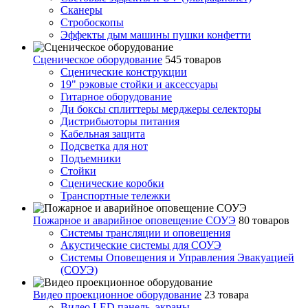
Сканеры
Стробоскопы
Эффекты дым машины пушки конфетти
Сценическое оборудование
545 товаров
Сценические конструкции
19" рэковые стойки и аксесcуары
Гитарное оборудование
Ди боксы сплиттеры мерджеры селекторы
Дистрибьюторы питания
Кабельная защита
Подсветка для нот
Подъемники
Стойки
Сценические коробки
Транспортные тележки
Пожарное и аварийное оповещение СОУЭ
80 товаров
Cистемы трансляции и оповещения
Акустические системы для СОУЭ
Системы Оповещения и Управления Эвакуацией
(СОУЭ)
Видео проекционное оборудование
23 товара
Видео LED панель, экраны