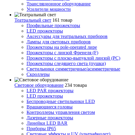
Трансляционное оборудование
Усилители мощности
Театральный свет
161 товар
Профильные прожекторы
LED прожекторы
Аксессуары для театральных приборов
Лампы для световых приборов
Прожекторы на pole-operated лире
Прожекторы с линзой Френеля (F)
Прожекторы с плоско-выпуклой линзой (PC)
Прожекторы следящего света (пушки)
Светильники симметричные/асимметричные
Скроллеры
Световое оборудование
234 товара
LED PAR прожекторы
LED прожекторы
Беспроводные светильники LED
Вращающиеся головы
Контроллеры управления светом
Лазерные прожекторы
Линейки LED BAR
Приборы IP65
Световые эффекты и UV (ультрафиолет)