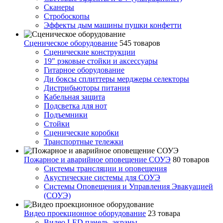
Сканеры
Стробоскопы
Эффекты дым машины пушки конфетти
Сценическое оборудование
545 товаров
Сценические конструкции
19" рэковые стойки и аксесcуары
Гитарное оборудование
Ди боксы сплиттеры мерджеры селекторы
Дистрибьюторы питания
Кабельная защита
Подсветка для нот
Подъемники
Стойки
Сценические коробки
Транспортные тележки
Пожарное и аварийное оповещение СОУЭ
80 товаров
Cистемы трансляции и оповещения
Акустические системы для СОУЭ
Системы Оповещения и Управления Эвакуацией
(СОУЭ)
Видео проекционное оборудование
23 товара
Видео LED панель, экраны