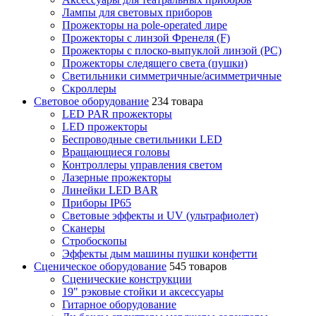
Лампы для световых приборов
Прожекторы на pole-operated лире
Прожекторы с линзой Френеля (F)
Прожекторы с плоско-выпуклой линзой (PC)
Прожекторы следящего света (пушки)
Светильники симметричные/асимметричные
Скроллеры
Световое оборудование
234 товара
LED PAR прожекторы
LED прожекторы
Беспроводные светильники LED
Вращающиеся головы
Контроллеры управления светом
Лазерные прожекторы
Линейки LED BAR
Приборы IP65
Световые эффекты и UV (ультрафиолет)
Сканеры
Стробоскопы
Эффекты дым машины пушки конфетти
Сценическое оборудование
545 товаров
Сценические конструкции
19" рэковые стойки и аксесcуары
Гитарное оборудование