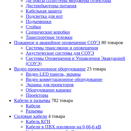
Ди боксы сплиттеры мерджеры селекторы
Дистрибьюторы питания
Кабельная защита
Подсветка для нот
Подъемники
Стойки
Сценические коробки
Транспортные тележки
Пожарное и аварийное оповещение СОУЭ
80 товаров
Cистемы трансляции и оповещения
Акустические системы для СОУЭ
Системы Оповещения и Управления Эвакуацией
(СОУЭ)
Видео проекционное оборудование
23 товара
Видео LED панель, экраны
Видео коммутационное оборудование
Экраны для проекторов
Оборудование караоке
Проекторы
Кабели и разъемы
782 товара
Кабели
Разъемы
Силовые кабели
4 товара
Кабель КГН
Кабели в ПВХ изоляции на 0,66-6 кВ