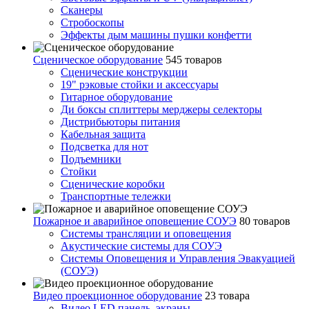
Сканеры
Стробоскопы
Эффекты дым машины пушки конфетти
Сценическое оборудование
545 товаров
Сценические конструкции
19" рэковые стойки и аксесcуары
Гитарное оборудование
Ди боксы сплиттеры мерджеры селекторы
Дистрибьюторы питания
Кабельная защита
Подсветка для нот
Подъемники
Стойки
Сценические коробки
Транспортные тележки
Пожарное и аварийное оповещение СОУЭ
80 товаров
Cистемы трансляции и оповещения
Акустические системы для СОУЭ
Системы Оповещения и Управления Эвакуацией
(СОУЭ)
Видео проекционное оборудование
23 товара
Видео LED панель, экраны