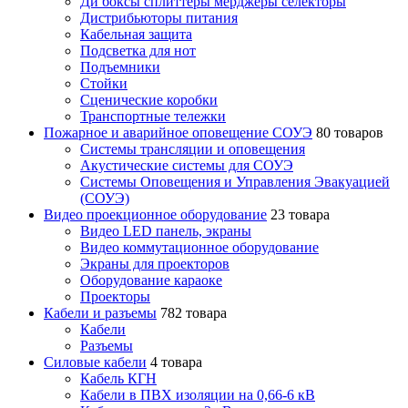
Ди боксы сплиттеры мерджеры селекторы
Дистрибьюторы питания
Кабельная защита
Подсветка для нот
Подъемники
Стойки
Сценические коробки
Транспортные тележки
Пожарное и аварийное оповещение СОУЭ
80 товаров
Cистемы трансляции и оповещения
Акустические системы для СОУЭ
Системы Оповещения и Управления Эвакуацией
(СОУЭ)
Видео проекционное оборудование
23 товара
Видео LED панель, экраны
Видео коммутационное оборудование
Экраны для проекторов
Оборудование караоке
Проекторы
Кабели и разъемы
782 товара
Кабели
Разъемы
Силовые кабели
4 товара
Кабель КГН
Кабели в ПВХ изоляции на 0,66-6 кВ