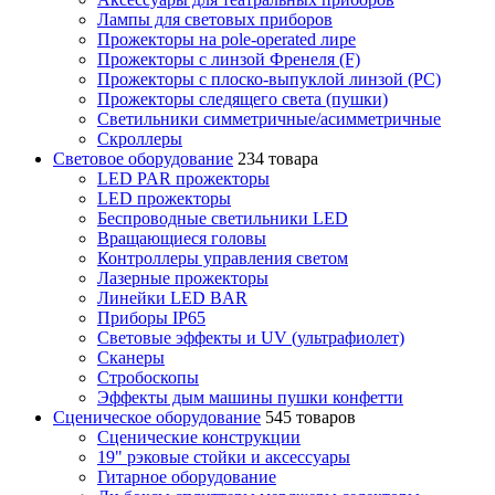
Лампы для световых приборов
Прожекторы на pole-operated лире
Прожекторы с линзой Френеля (F)
Прожекторы с плоско-выпуклой линзой (PC)
Прожекторы следящего света (пушки)
Светильники симметричные/асимметричные
Скроллеры
Световое оборудование
234 товара
LED PAR прожекторы
LED прожекторы
Беспроводные светильники LED
Вращающиеся головы
Контроллеры управления светом
Лазерные прожекторы
Линейки LED BAR
Приборы IP65
Световые эффекты и UV (ультрафиолет)
Сканеры
Стробоскопы
Эффекты дым машины пушки конфетти
Сценическое оборудование
545 товаров
Сценические конструкции
19" рэковые стойки и аксесcуары
Гитарное оборудование