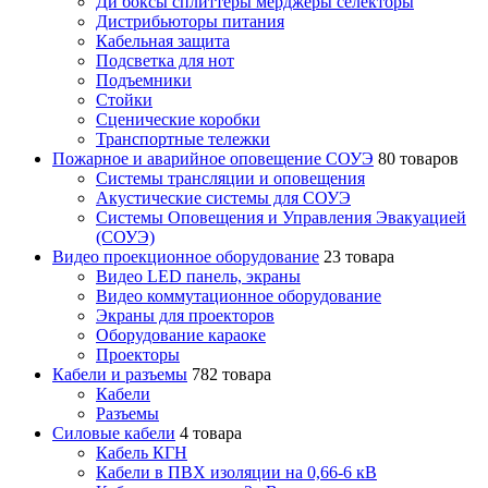
Ди боксы сплиттеры мерджеры селекторы
Дистрибьюторы питания
Кабельная защита
Подсветка для нот
Подъемники
Стойки
Сценические коробки
Транспортные тележки
Пожарное и аварийное оповещение СОУЭ
80 товаров
Cистемы трансляции и оповещения
Акустические системы для СОУЭ
Системы Оповещения и Управления Эвакуацией
(СОУЭ)
Видео проекционное оборудование
23 товара
Видео LED панель, экраны
Видео коммутационное оборудование
Экраны для проекторов
Оборудование караоке
Проекторы
Кабели и разъемы
782 товара
Кабели
Разъемы
Силовые кабели
4 товара
Кабель КГН
Кабели в ПВХ изоляции на 0,66-6 кВ