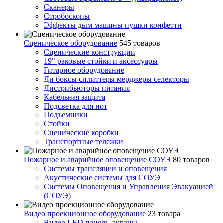
Сканеры
Стробоскопы
Эффекты дым машины пушки конфетти
Сценическое оборудование
545 товаров
Сценические конструкции
19" рэковые стойки и аксесcуары
Гитарное оборудование
Ди боксы сплиттеры мерджеры селекторы
Дистрибьюторы питания
Кабельная защита
Подсветка для нот
Подъемники
Стойки
Сценические коробки
Транспортные тележки
Пожарное и аварийное оповещение СОУЭ
80 товаров
Cистемы трансляции и оповещения
Акустические системы для СОУЭ
Системы Оповещения и Управления Эвакуацией
(СОУЭ)
Видео проекционное оборудование
23 товара
Видео LED панель, экраны