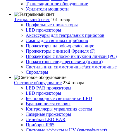
Трансляционное оборудование
Усилители мощности
Театральный свет
161 товар
Профильные прожекторы
LED прожекторы
Аксессуары для театральных приборов
Лампы для световых приборов
Прожекторы на pole-operated лире
Прожекторы с линзой Френеля (F)
Прожекторы с плоско-выпуклой линзой (PC)
Прожекторы следящего света (пушки)
Светильники симметричные/асимметричные
Скроллеры
Световое оборудование
234 товара
LED PAR прожекторы
LED прожекторы
Беспроводные светильники LED
Вращающиеся головы
Контроллеры управления светом
Лазерные прожекторы
Линейки LED BAR
Приборы IP65
Световые эффекты и UV (ультрафиолет)