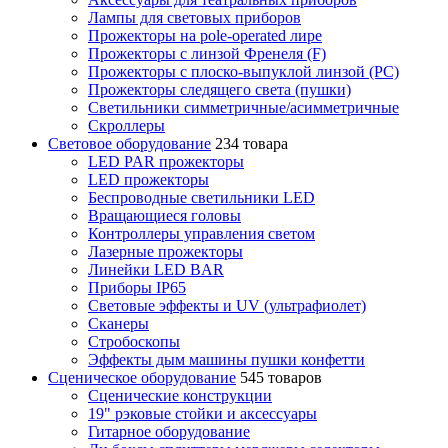
Лампы для световых приборов
Прожекторы на pole-operated лире
Прожекторы с линзой Френеля (F)
Прожекторы с плоско-выпуклой линзой (PC)
Прожекторы следящего света (пушки)
Светильники симметричные/асимметричные
Скроллеры
Световое оборудование
234 товара
LED PAR прожекторы
LED прожекторы
Беспроводные светильники LED
Вращающиеся головы
Контроллеры управления светом
Лазерные прожекторы
Линейки LED BAR
Приборы IP65
Световые эффекты и UV (ультрафиолет)
Сканеры
Стробоскопы
Эффекты дым машины пушки конфетти
Сценическое оборудование
545 товаров
Сценические конструкции
19" рэковые стойки и аксесcуары
Гитарное оборудование