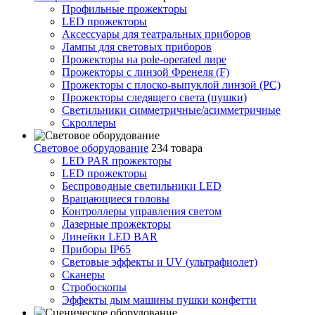
Профильные прожекторы
LED прожекторы
Аксессуары для театральных приборов
Лампы для световых приборов
Прожекторы на pole-operated лире
Прожекторы с линзой Френеля (F)
Прожекторы с плоско-выпуклой линзой (PC)
Прожекторы следящего света (пушки)
Светильники симметричные/асимметричные
Скроллеры
Световое оборудование
234 товара
LED PAR прожекторы
LED прожекторы
Беспроводные светильники LED
Вращающиеся головы
Контроллеры управления светом
Лазерные прожекторы
Линейки LED BAR
Приборы IP65
Световые эффекты и UV (ультрафиолет)
Сканеры
Стробоскопы
Эффекты дым машины пушки конфетти