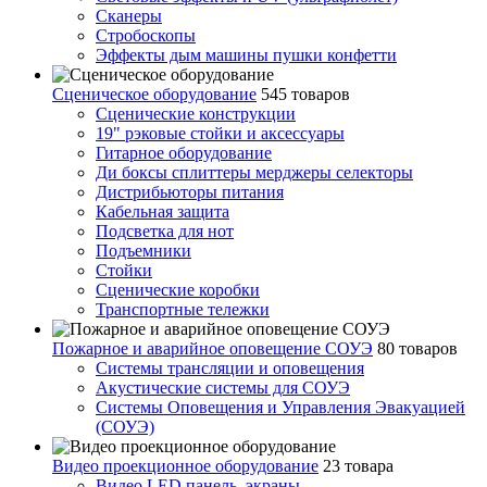
Сканеры
Стробоскопы
Эффекты дым машины пушки конфетти
Сценическое оборудование
545 товаров
Сценические конструкции
19" рэковые стойки и аксесcуары
Гитарное оборудование
Ди боксы сплиттеры мерджеры селекторы
Дистрибьюторы питания
Кабельная защита
Подсветка для нот
Подъемники
Стойки
Сценические коробки
Транспортные тележки
Пожарное и аварийное оповещение СОУЭ
80 товаров
Cистемы трансляции и оповещения
Акустические системы для СОУЭ
Системы Оповещения и Управления Эвакуацией
(СОУЭ)
Видео проекционное оборудование
23 товара
Видео LED панель, экраны