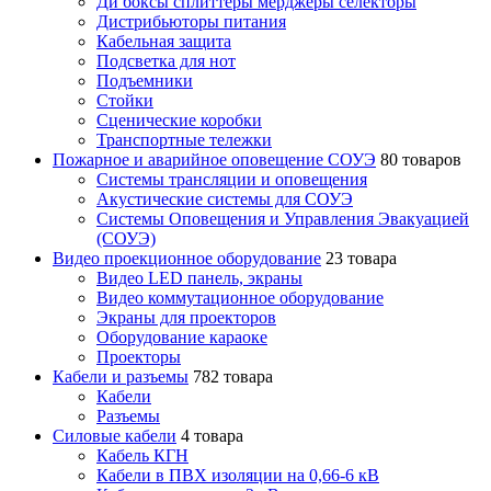
Ди боксы сплиттеры мерджеры селекторы
Дистрибьюторы питания
Кабельная защита
Подсветка для нот
Подъемники
Стойки
Сценические коробки
Транспортные тележки
Пожарное и аварийное оповещение СОУЭ
80 товаров
Cистемы трансляции и оповещения
Акустические системы для СОУЭ
Системы Оповещения и Управления Эвакуацией
(СОУЭ)
Видео проекционное оборудование
23 товара
Видео LED панель, экраны
Видео коммутационное оборудование
Экраны для проекторов
Оборудование караоке
Проекторы
Кабели и разъемы
782 товара
Кабели
Разъемы
Силовые кабели
4 товара
Кабель КГН
Кабели в ПВХ изоляции на 0,66-6 кВ