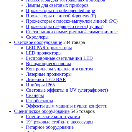
Лампы для световых приборов
Прожекторы на pole-operated лире
Прожекторы с линзой Френеля (F)
Прожекторы с плоско-выпуклой линзой (PC)
Прожекторы следящего света (пушки)
Светильники симметричные/асимметричные
Скроллеры
Световое оборудование
234 товара
LED PAR прожекторы
LED прожекторы
Беспроводные светильники LED
Вращающиеся головы
Контроллеры управления светом
Лазерные прожекторы
Линейки LED BAR
Приборы IP65
Световые эффекты и UV (ультрафиолет)
Сканеры
Стробоскопы
Эффекты дым машины пушки конфетти
Сценическое оборудование
545 товаров
Сценические конструкции
19" рэковые стойки и аксесcуары
Гитарное оборудование