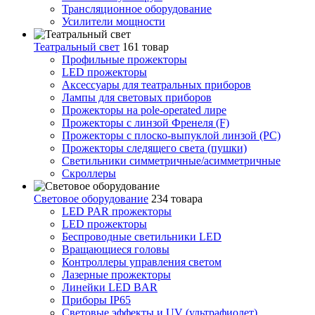
Трансляционное оборудование
Усилители мощности
Театральный свет
161 товар
Профильные прожекторы
LED прожекторы
Аксессуары для театральных приборов
Лампы для световых приборов
Прожекторы на pole-operated лире
Прожекторы с линзой Френеля (F)
Прожекторы с плоско-выпуклой линзой (PC)
Прожекторы следящего света (пушки)
Светильники симметричные/асимметричные
Скроллеры
Световое оборудование
234 товара
LED PAR прожекторы
LED прожекторы
Беспроводные светильники LED
Вращающиеся головы
Контроллеры управления светом
Лазерные прожекторы
Линейки LED BAR
Приборы IP65
Световые эффекты и UV (ультрафиолет)