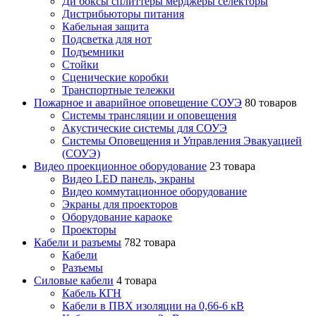
Ди боксы сплиттеры мерджеры селекторы
Дистрибьюторы питания
Кабельная защита
Подсветка для нот
Подъемники
Стойки
Сценические коробки
Транспортные тележки
Пожарное и аварийное оповещение СОУЭ
80 товаров
Cистемы трансляции и оповещения
Акустические системы для СОУЭ
Системы Оповещения и Управления Эвакуацией
(СОУЭ)
Видео проекционное оборудование
23 товара
Видео LED панель, экраны
Видео коммутационное оборудование
Экраны для проекторов
Оборудование караоке
Проекторы
Кабели и разъемы
782 товара
Кабели
Разъемы
Силовые кабели
4 товара
Кабель КГН
Кабели в ПВХ изоляции на 0,66-6 кВ