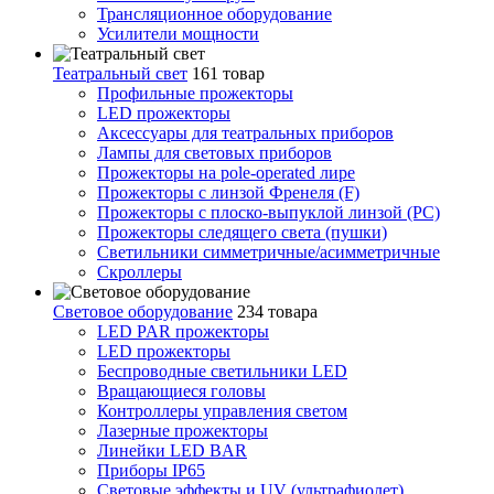
Трансляционное оборудование
Усилители мощности
Театральный свет
161 товар
Профильные прожекторы
LED прожекторы
Аксессуары для театральных приборов
Лампы для световых приборов
Прожекторы на pole-operated лире
Прожекторы с линзой Френеля (F)
Прожекторы с плоско-выпуклой линзой (PC)
Прожекторы следящего света (пушки)
Светильники симметричные/асимметричные
Скроллеры
Световое оборудование
234 товара
LED PAR прожекторы
LED прожекторы
Беспроводные светильники LED
Вращающиеся головы
Контроллеры управления светом
Лазерные прожекторы
Линейки LED BAR
Приборы IP65
Световые эффекты и UV (ультрафиолет)