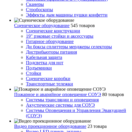
Сканеры
Стробоскопы
Эффекты дым машины пушки конфетти
Сценическое оборудование
545 товаров
Сценические конструкции
19" рэковые стойки и аксесcуары
Гитарное оборудование
Ди боксы сплиттеры мерджеры селекторы
Дистрибьюторы питания
Кабельная защита
Подсветка для нот
Подъемники
Стойки
Сценические коробки
Транспортные тележки
Пожарное и аварийное оповещение СОУЭ
80 товаров
Cистемы трансляции и оповещения
Акустические системы для СОУЭ
Системы Оповещения и Управления Эвакуацией
(СОУЭ)
Видео проекционное оборудование
23 товара
Видео LED панель, экраны