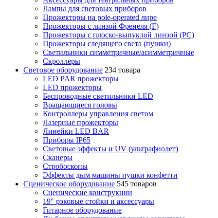
Лампы для световых приборов
Прожекторы на pole-operated лире
Прожекторы с линзой Френеля (F)
Прожекторы с плоско-выпуклой линзой (PC)
Прожекторы следящего света (пушки)
Светильники симметричные/асимметричные
Скроллеры
Световое оборудование
234 товара
LED PAR прожекторы
LED прожекторы
Беспроводные светильники LED
Вращающиеся головы
Контроллеры управления светом
Лазерные прожекторы
Линейки LED BAR
Приборы IP65
Световые эффекты и UV (ультрафиолет)
Сканеры
Стробоскопы
Эффекты дым машины пушки конфетти
Сценическое оборудование
545 товаров
Сценические конструкции
19" рэковые стойки и аксесcуары
Гитарное оборудование