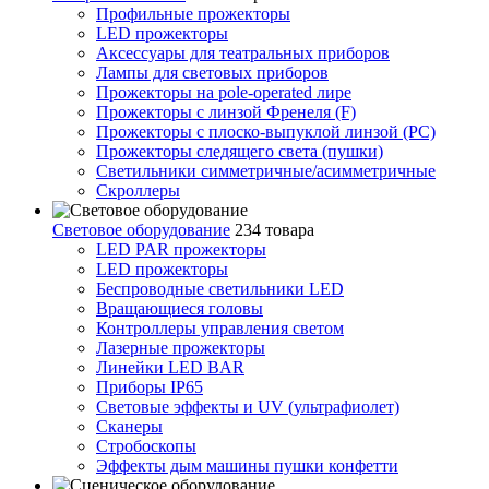
Профильные прожекторы
LED прожекторы
Аксессуары для театральных приборов
Лампы для световых приборов
Прожекторы на pole-operated лире
Прожекторы с линзой Френеля (F)
Прожекторы с плоско-выпуклой линзой (PC)
Прожекторы следящего света (пушки)
Светильники симметричные/асимметричные
Скроллеры
Световое оборудование
234 товара
LED PAR прожекторы
LED прожекторы
Беспроводные светильники LED
Вращающиеся головы
Контроллеры управления светом
Лазерные прожекторы
Линейки LED BAR
Приборы IP65
Световые эффекты и UV (ультрафиолет)
Сканеры
Стробоскопы
Эффекты дым машины пушки конфетти