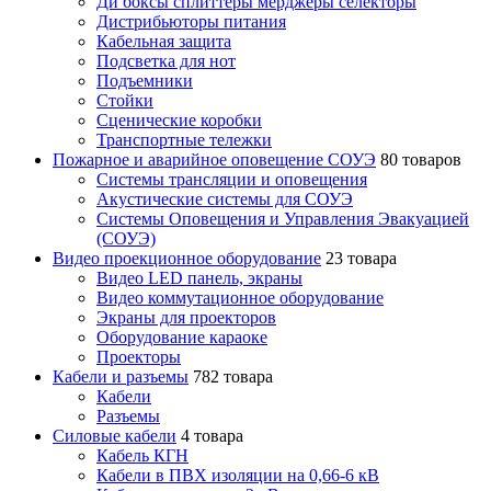
Ди боксы сплиттеры мерджеры селекторы
Дистрибьюторы питания
Кабельная защита
Подсветка для нот
Подъемники
Стойки
Сценические коробки
Транспортные тележки
Пожарное и аварийное оповещение СОУЭ
80 товаров
Cистемы трансляции и оповещения
Акустические системы для СОУЭ
Системы Оповещения и Управления Эвакуацией
(СОУЭ)
Видео проекционное оборудование
23 товара
Видео LED панель, экраны
Видео коммутационное оборудование
Экраны для проекторов
Оборудование караоке
Проекторы
Кабели и разъемы
782 товара
Кабели
Разъемы
Силовые кабели
4 товара
Кабель КГН
Кабели в ПВХ изоляции на 0,66-6 кВ