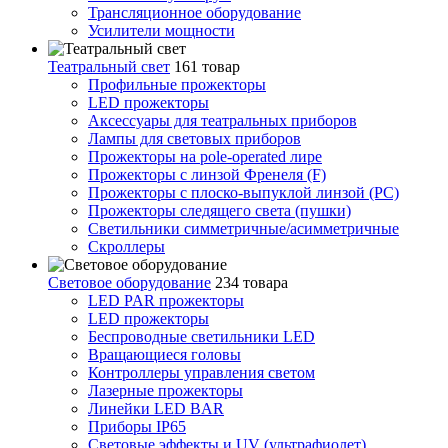
Трансляционное оборудование
Усилители мощности
Театральный свет
161 товар
Профильные прожекторы
LED прожекторы
Аксессуары для театральных приборов
Лампы для световых приборов
Прожекторы на pole-operated лире
Прожекторы с линзой Френеля (F)
Прожекторы с плоско-выпуклой линзой (PC)
Прожекторы следящего света (пушки)
Светильники симметричные/асимметричные
Скроллеры
Световое оборудование
234 товара
LED PAR прожекторы
LED прожекторы
Беспроводные светильники LED
Вращающиеся головы
Контроллеры управления светом
Лазерные прожекторы
Линейки LED BAR
Приборы IP65
Световые эффекты и UV (ультрафиолет)