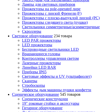
Лампы для световых приборов
Прожекторы на pole-operated лире
Прожекторы с линзой Френеля (F)
Прожекторы с плоско-выпуклой линзой (PC)
Прожекторы следящего света (пушки)
Светильники симметричные/асимметричные
Скроллеры
Световое оборудование
234 товара
LED PAR прожекторы
LED прожекторы
Беспроводные светильники LED
Вращающиеся головы
Контроллеры управления светом
Лазерные прожекторы
Линейки LED BAR
Приборы IP65
Световые эффекты и UV (ультрафиолет)
Сканеры
Стробоскопы
Эффекты дым машины пушки конфетти
Сценическое оборудование
545 товаров
Сценические конструкции
19" рэковые стойки и аксесcуары
Гитарное оборудование