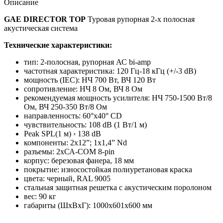
Описание
GAE DIRECTOR TOP
Туровая рупорная 2-х полосная
акустическая система
Технические характеристики:
тип: 2-полосная, рупорная АС bi-amp
частотная характеристика: 120 Гц-18 кГц (+/-3 dB)
мощность (IEC): НЧ 700 Вт, ВЧ 120 Вт
сопротивление: НЧ 8 Ом, ВЧ 8 Ом
рекомендуемая мощность усилителя: НЧ 750-1500 Вт/8
Ом, ВЧ 250-350 Вт/8 Ом
направленность: 60°х40° CD
чувствительность: 108 dB (1 Вт/1 м)
Peak SPL(1 м) › 138 dB
компоненты: 2х12”; 1х1,4” Nd
разъемы: 2хСА-СОМ 8-pin
корпус: березовая фанера, 18 мм
покрытие: износостойкая полиуретановая краска
цвета: черный, RAL 9005
стальная защитная решетка с акустическим поролоном
вес: 90 кг
габариты (ШхВхГ): 1000х601х600 мм