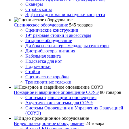
Сканеры
Стробоскопы
Эффекты дым машины пушки конфетти
Сценическое оборудование
545 товаров
Сценические конструкции
19" рэковые стойки и аксесcуары
Гитарное оборудование
Ди боксы сплиттеры мерджеры селекторы
Дистрибьюторы питания
Кабельная защита
Подсветка для нот
Подъемники
Стойки
Сценические коробки
Транспортные тележки
Пожарное и аварийное оповещение СОУЭ
80 товаров
Cистемы трансляции и оповещения
Акустические системы для СОУЭ
Системы Оповещения и Управления Эвакуацией
(СОУЭ)
Видео проекционное оборудование
23 товара
Видео LED панель, экраны