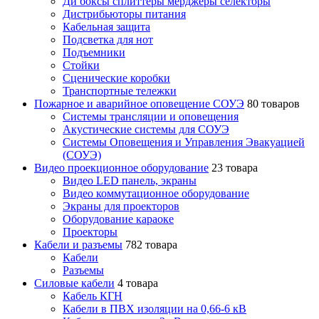
Ди боксы сплиттеры мерджеры селекторы
Дистрибьюторы питания
Кабельная защита
Подсветка для нот
Подъемники
Стойки
Сценические коробки
Транспортные тележки
Пожарное и аварийное оповещение СОУЭ
80 товаров
Cистемы трансляции и оповещения
Акустические системы для СОУЭ
Системы Оповещения и Управления Эвакуацией
(СОУЭ)
Видео проекционное оборудование
23 товара
Видео LED панель, экраны
Видео коммутационное оборудование
Экраны для проекторов
Оборудование караоке
Проекторы
Кабели и разъемы
782 товара
Кабели
Разъемы
Силовые кабели
4 товара
Кабель КГН
Кабели в ПВХ изоляции на 0,66-6 кВ