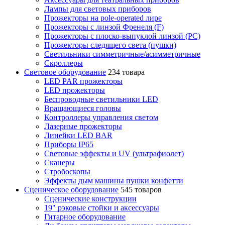
Лампы для световых приборов
Прожекторы на pole-operated лире
Прожекторы с линзой Френеля (F)
Прожекторы с плоско-выпуклой линзой (PC)
Прожекторы следящего света (пушки)
Светильники симметричные/асимметричные
Скроллеры
Световое оборудование
234 товара
LED PAR прожекторы
LED прожекторы
Беспроводные светильники LED
Вращающиеся головы
Контроллеры управления светом
Лазерные прожекторы
Линейки LED BAR
Приборы IP65
Световые эффекты и UV (ультрафиолет)
Сканеры
Стробоскопы
Эффекты дым машины пушки конфетти
Сценическое оборудование
545 товаров
Сценические конструкции
19" рэковые стойки и аксесcуары
Гитарное оборудование