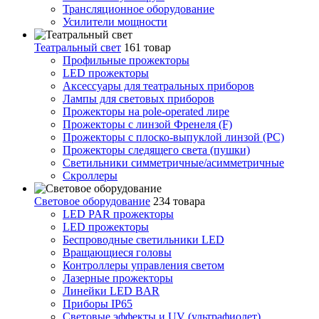
Трансляционное оборудование
Усилители мощности
Театральный свет
161 товар
Профильные прожекторы
LED прожекторы
Аксессуары для театральных приборов
Лампы для световых приборов
Прожекторы на pole-operated лире
Прожекторы с линзой Френеля (F)
Прожекторы с плоско-выпуклой линзой (PC)
Прожекторы следящего света (пушки)
Светильники симметричные/асимметричные
Скроллеры
Световое оборудование
234 товара
LED PAR прожекторы
LED прожекторы
Беспроводные светильники LED
Вращающиеся головы
Контроллеры управления светом
Лазерные прожекторы
Линейки LED BAR
Приборы IP65
Световые эффекты и UV (ультрафиолет)