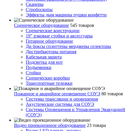
Сканеры
Стробоскопы
Эффекты дым машины пушки конфетти
Сценическое оборудование
545 товаров
Сценические конструкции
19" рэковые стойки и аксесcуары
Гитарное оборудование
Ди боксы сплиттеры мерджеры селекторы
Дистрибьюторы питания
Кабельная защита
Подсветка для нот
Подъемники
Стойки
Сценические коробки
Транспортные тележки
Пожарное и аварийное оповещение СОУЭ
80 товаров
Cистемы трансляции и оповещения
Акустические системы для СОУЭ
Системы Оповещения и Управления Эвакуацией
(СОУЭ)
Видео проекционное оборудование
23 товара
Видео LED панель, экраны