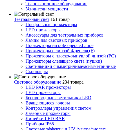
Трансляционное оборудование
Усилители мощности
Театральный свет
161 товар
Профильные прожекторы
LED прожекторы
Аксессуары для театральных приборов
Лампы для световых приборов
Прожекторы на pole-operated лире
Прожекторы с линзой Френеля (F)
Прожекторы с плоско-выпуклой линзой (PC)
Прожекторы следящего света (пушки)
Светильники симметричные/асимметричные
Скроллеры
Световое оборудование
234 товара
LED PAR прожекторы
LED прожекторы
Беспроводные светильники LED
Вращающиеся головы
Контроллеры управления светом
Лазерные прожекторы
Линейки LED BAR
Приборы IP65
Световые эффекты и UV (ультрафиолет)