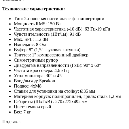
Технические характеристики:
Тип: 2-полосная пассивная с фазоинвертором
Мощность RMS: 150 Вт
Частотная характеристика (-10 dB): 63 Гц-19 кГц
Чувствительность (1Вт/1м): 91 dB
Max. SPL: 112 dB
Импеданс: 8 Ом
Вуфер: 8" (1,5" звуковая катушка)
Твиттер: 1" компрессионный драйвер
Симметричный рупор
Диафрагма направленности (ГxВ): 90° x 60°
Частота кроссовера: 4,6 кГц
Угол монитора: 30° и 45°
Вход/выход: Speakon
Подвес: 4хМ8
Стакан для установки на стойку: Ø35 мм
Материал корпуса: полипропилен, гриль: сталь 1,2 мм
Габариты (ШхГхВ) : 270х275х492 мм
Цвет: темно-серый
Вес: 7 кг
Под заказ