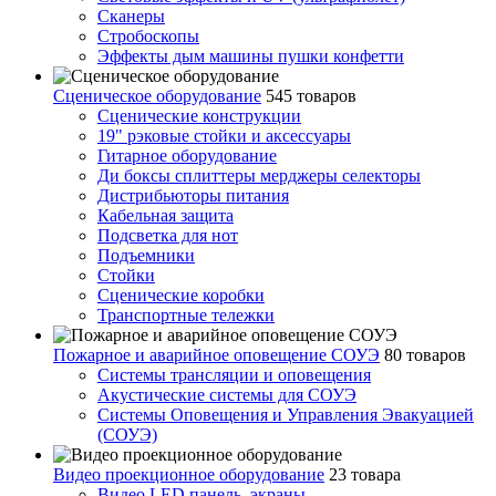
Сканеры
Стробоскопы
Эффекты дым машины пушки конфетти
Сценическое оборудование
545 товаров
Сценические конструкции
19" рэковые стойки и аксесcуары
Гитарное оборудование
Ди боксы сплиттеры мерджеры селекторы
Дистрибьюторы питания
Кабельная защита
Подсветка для нот
Подъемники
Стойки
Сценические коробки
Транспортные тележки
Пожарное и аварийное оповещение СОУЭ
80 товаров
Cистемы трансляции и оповещения
Акустические системы для СОУЭ
Системы Оповещения и Управления Эвакуацией
(СОУЭ)
Видео проекционное оборудование
23 товара
Видео LED панель, экраны