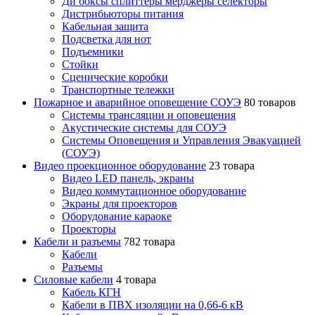
Ди боксы сплиттеры мерджеры селекторы
Дистрибьюторы питания
Кабельная защита
Подсветка для нот
Подъемники
Стойки
Сценические коробки
Транспортные тележки
Пожарное и аварийное оповещение СОУЭ
80 товаров
Cистемы трансляции и оповещения
Акустические системы для СОУЭ
Системы Оповещения и Управления Эвакуацией
(СОУЭ)
Видео проекционное оборудование
23 товара
Видео LED панель, экраны
Видео коммутационное оборудование
Экраны для проекторов
Оборудование караоке
Проекторы
Кабели и разъемы
782 товара
Кабели
Разъемы
Силовые кабели
4 товара
Кабель КГН
Кабели в ПВХ изоляции на 0,66-6 кВ