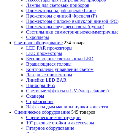
Лампы для световых приборов
Прожекторы на pole-operated лире
Прожекторы с линзой Френеля (F)
Прожекторы с плоско-выпуклой линзой (PC)
Прожекторы следящего света (пушки)
Светильники симметричные/асимметричные
Скроллеры
Световое оборудование
234 товара
LED PAR прожекторы
LED прожекторы
Беспроводные светильники LED
Вращающиеся головы
Контроллеры управления светом
Лазерные прожекторы
Линейки LED BAR
Приборы IP65
Световые эффекты и UV (ультрафиолет)
Сканеры
Стробоскопы
Эффекты дым машины пушки конфетти
Сценическое оборудование
545 товаров
Сценические конструкции
19" рэковые стойки и аксесcуары
Гитарное оборудование