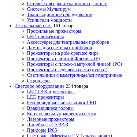
Сетевые плееры и хранилища данных
Системы Мультирум
Трансляционное оборудование
Усилители мощности
Театральный свет
161 товар
Профильные прожекторы
LED прожекторы
Аксессуары для театральных приборов
Лампы для световых приборов
Прожекторы на pole-operated лире
Прожекторы с линзой Френеля (F)
Прожекторы с плоско-выпуклой линзой (PC)
Прожекторы следящего света (пушки)
Светильники симметричные/асимметричные
Скроллеры
Световое оборудование
234 товара
LED PAR прожекторы
LED прожекторы
Беспроводные светильники LED
Вращающиеся головы
Контроллеры управления светом
Лазерные прожекторы
Линейки LED BAR
Приборы IP65
Световые эффекты и UV (ультрафиолет)