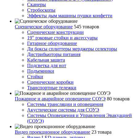
Сканеры
Стробоскопы
Эффекты дым машины пушки конфетти
Сценическое оборудование
545 товаров
Сценические конструкции
19" рэковые стойки и аксесcуары
Гитарное оборудование
Ди боксы сплиттеры мерджеры селекторы
Дистрибьюторы питания
Кабельная защита
Подсветка для нот
Подъемники
Стойки
Сценические коробки
Транспортные тележки
Пожарное и аварийное оповещение СОУЭ
80 товаров
Cистемы трансляции и оповещения
Акустические системы для СОУЭ
Системы Оповещения и Управления Эвакуацией
(СОУЭ)
Видео проекционное оборудование
23 товара
Видео LED панель, экраны