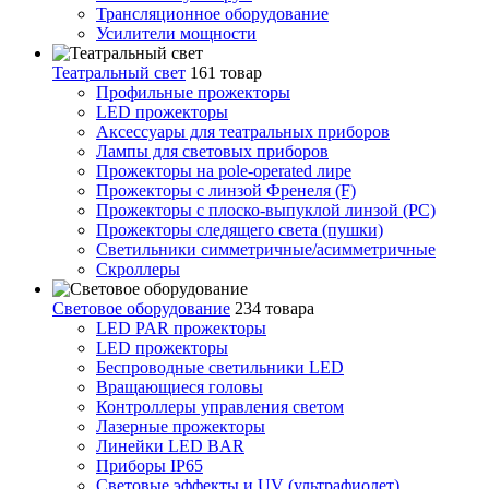
Трансляционное оборудование
Усилители мощности
Театральный свет
161 товар
Профильные прожекторы
LED прожекторы
Аксессуары для театральных приборов
Лампы для световых приборов
Прожекторы на pole-operated лире
Прожекторы с линзой Френеля (F)
Прожекторы с плоско-выпуклой линзой (PC)
Прожекторы следящего света (пушки)
Светильники симметричные/асимметричные
Скроллеры
Световое оборудование
234 товара
LED PAR прожекторы
LED прожекторы
Беспроводные светильники LED
Вращающиеся головы
Контроллеры управления светом
Лазерные прожекторы
Линейки LED BAR
Приборы IP65
Световые эффекты и UV (ультрафиолет)