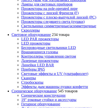
Лампы для световых приборов
Прожекторы на pole-operated лире
Прожекторы с линзой Френеля (F)
Прожекторы с плоско-выпуклой линзой (PC)
Прожекторы следящего света (пушки)
Светильники симметричные/асимметричные
Скроллеры
Световое оборудование
234 товара
LED PAR прожекторы
LED прожекторы
Беспроводные светильники LED
Вращающиеся головы
Контроллеры управления светом
Лазерные прожекторы
Линейки LED BAR
Приборы IP65
Световые эффекты и UV (ультрафиолет)
Сканеры
Стробоскопы
Эффекты дым машины пушки конфетти
Сценическое оборудование
545 товаров
Сценические конструкции
19" рэковые стойки и аксесcуары
Гитарное оборудование