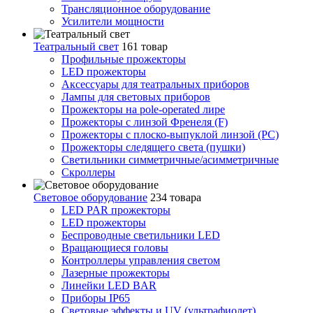
Трансляционное оборудование
Усилители мощности
Театральный свет
161 товар
Профильные прожекторы
LED прожекторы
Аксессуары для театральных приборов
Лампы для световых приборов
Прожекторы на pole-operated лире
Прожекторы с линзой Френеля (F)
Прожекторы с плоско-выпуклой линзой (PC)
Прожекторы следящего света (пушки)
Светильники симметричные/асимметричные
Скроллеры
Световое оборудование
234 товара
LED PAR прожекторы
LED прожекторы
Беспроводные светильники LED
Вращающиеся головы
Контроллеры управления светом
Лазерные прожекторы
Линейки LED BAR
Приборы IP65
Световые эффекты и UV (ультрафиолет)