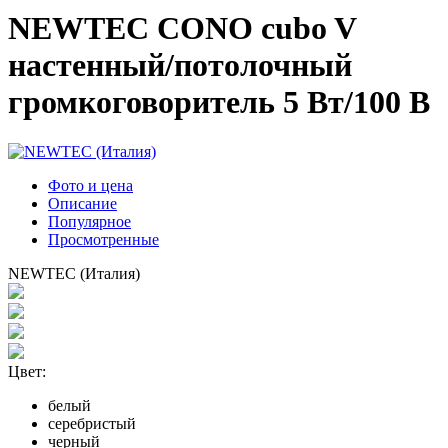
NEWTEC CONO cubo V
настенный/потолочный
громкоговоритель 5 Вт/100 B
Фото и цена
Описание
Популярное
Просмотренные
NEWTEC (Италия)
Цвет:
белый
серебристый
черный