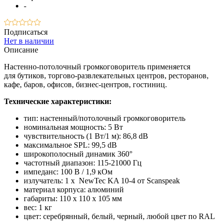
-
Подписаться
Нет в наличии
Описание
Настенно-потолочный громкоговоритель применяется
для
бутиков, торгово-развлекательных центров, ресторанов,
кафе, баров, офисов, бизнес-центров, гостиниц.
Технические характеристики:
тип: настенный/потолочный громкоговоритель
номинальная мощность: 5 Вт
чувствительность (1 Вт/1 м): 86,8 dB
максимальное SPL: 99,5 dB
широкополосный динамик 360°
частотный диапазон: 115-21000 Гц
импеданс: 100 В / 1,9 кОм
излучатель: 1 х NewTec KA 10-4 от Scanspeak
материал корпуса: алюминий
габариты: 110 х 110 х 105 мм
вес: 1 кг
цвет: серебрянный, белый, черный, любой цвет по RAL