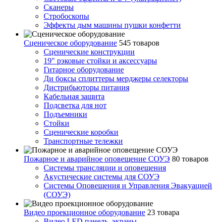
Сканеры
Стробоскопы
Эффекты дым машины пушки конфетти
Сценическое оборудование
545 товаров
Сценические конструкции
19" рэковые стойки и аксесcуары
Гитарное оборудование
Ди боксы сплиттеры мерджеры селекторы
Дистрибьюторы питания
Кабельная защита
Подсветка для нот
Подъемники
Стойки
Сценические коробки
Транспортные тележки
Пожарное и аварийное оповещение СОУЭ
80 товаров
Cистемы трансляции и оповещения
Акустические системы для СОУЭ
Системы Оповещения и Управления Эвакуацией
(СОУЭ)
Видео проекционное оборудование
23 товара
Видео LED панель, экраны