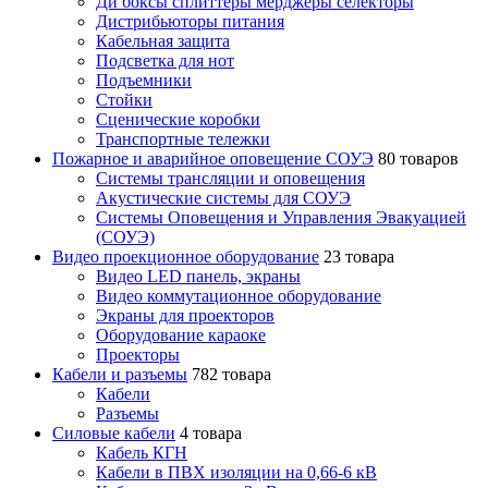
Ди боксы сплиттеры мерджеры селекторы
Дистрибьюторы питания
Кабельная защита
Подсветка для нот
Подъемники
Стойки
Сценические коробки
Транспортные тележки
Пожарное и аварийное оповещение СОУЭ
80 товаров
Cистемы трансляции и оповещения
Акустические системы для СОУЭ
Системы Оповещения и Управления Эвакуацией
(СОУЭ)
Видео проекционное оборудование
23 товара
Видео LED панель, экраны
Видео коммутационное оборудование
Экраны для проекторов
Оборудование караоке
Проекторы
Кабели и разъемы
782 товара
Кабели
Разъемы
Силовые кабели
4 товара
Кабель КГН
Кабели в ПВХ изоляции на 0,66-6 кВ