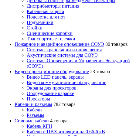
Ди боксы сплиттеры мерджеры селекторы
Дистрибьюторы питания
Кабельная защита
Подсветка для нот
Подъемники
Стойки
Сценические коробки
Транспортные тележки
Пожарное и аварийное оповещение СОУЭ
80 товаров
Cистемы трансляции и оповещения
Акустические системы для СОУЭ
Системы Оповещения и Управления Эвакуацией
(СОУЭ)
Видео проекционное оборудование
23 товара
Видео LED панель, экраны
Видео коммутационное оборудование
Экраны для проекторов
Оборудование караоке
Проекторы
Кабели и разъемы
782 товара
Кабели
Разъемы
Силовые кабели
4 товара
Кабель КГН
Кабели в ПВХ изоляции на 0,66-6 кВ