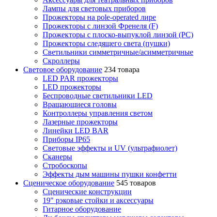
Лампы для световых приборов
Прожекторы на pole-operated лире
Прожекторы с линзой Френеля (F)
Прожекторы с плоско-выпуклой линзой (PC)
Прожекторы следящего света (пушки)
Светильники симметричные/асимметричные
Скроллеры
Световое оборудование
234 товара
LED PAR прожекторы
LED прожекторы
Беспроводные светильники LED
Вращающиеся головы
Контроллеры управления светом
Лазерные прожекторы
Линейки LED BAR
Приборы IP65
Световые эффекты и UV (ультрафиолет)
Сканеры
Стробоскопы
Эффекты дым машины пушки конфетти
Сценическое оборудование
545 товаров
Сценические конструкции
19" рэковые стойки и аксесcуары
Гитарное оборудование