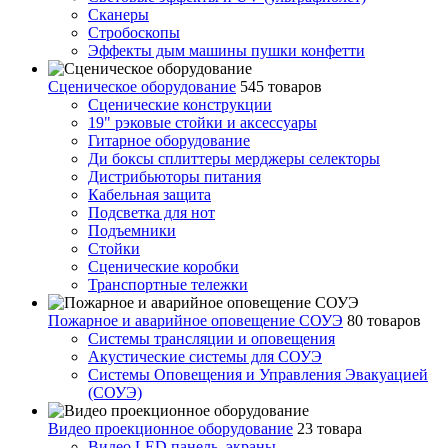
Сканеры
Стробоскопы
Эффекты дым машины пушки конфетти
Сценическое оборудование
545 товаров
Сценические конструкции
19" рэковые стойки и аксесcуары
Гитарное оборудование
Ди боксы сплиттеры мерджеры селекторы
Дистрибьюторы питания
Кабельная защита
Подсветка для нот
Подъемники
Стойки
Сценические коробки
Транспортные тележки
Пожарное и аварийное оповещение СОУЭ
80 товаров
Cистемы трансляции и оповещения
Акустические системы для СОУЭ
Системы Оповещения и Управления Эвакуацией
(СОУЭ)
Видео проекционное оборудование
23 товара
Видео LED панель, экраны