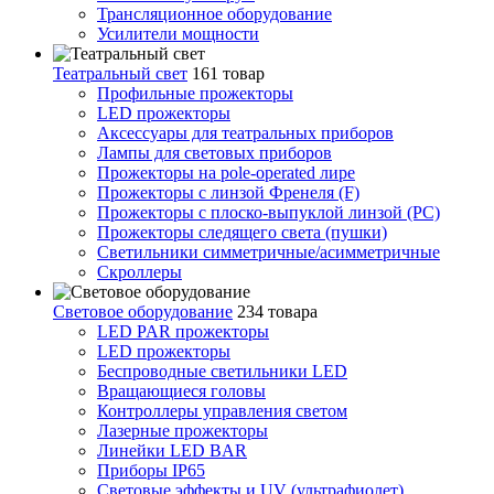
Трансляционное оборудование
Усилители мощности
Театральный свет
161 товар
Профильные прожекторы
LED прожекторы
Аксессуары для театральных приборов
Лампы для световых приборов
Прожекторы на pole-operated лире
Прожекторы с линзой Френеля (F)
Прожекторы с плоско-выпуклой линзой (PC)
Прожекторы следящего света (пушки)
Светильники симметричные/асимметричные
Скроллеры
Световое оборудование
234 товара
LED PAR прожекторы
LED прожекторы
Беспроводные светильники LED
Вращающиеся головы
Контроллеры управления светом
Лазерные прожекторы
Линейки LED BAR
Приборы IP65
Световые эффекты и UV (ультрафиолет)