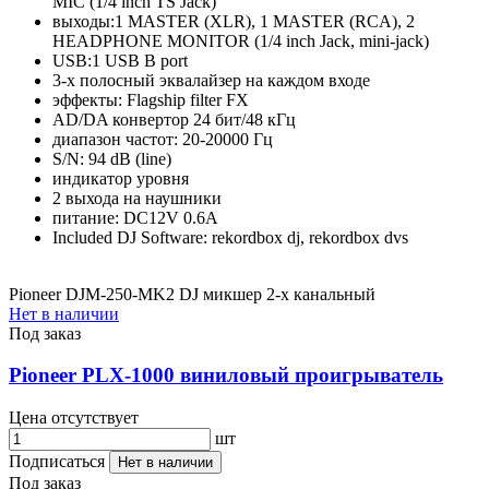
MIC (1/4 inch TS Jack)
выходы:1 MASTER (XLR), 1 MASTER (RCA), 2
HEADPHONE MONITOR (1/4 inch Jack, mini-jack)
USB:1 USB B port
3-х полосный эквалайзер на каждом входе
эффекты: Flagship filter FX
AD/DA конвертор 24 бит/48 кГц
диапазон частот: 20-20000 Гц
S/N: 94 dB (line)
индикатор уровня
2 выхода на наушники
питание: DC12V 0.6A
Included DJ Software: rekordbox dj, rekordbox dvs
Pioneer DJM-250-MK2 DJ микшер 2-х канальный
Нет в наличии
Под заказ
Pioneer PLX-1000 виниловый проигрыватель
Цена отсутствует
шт
Подписаться
Нет в наличии
Под заказ