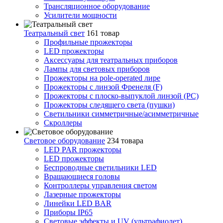
Трансляционное оборудование
Усилители мощности
Театральный свет
161 товар
Профильные прожекторы
LED прожекторы
Аксессуары для театральных приборов
Лампы для световых приборов
Прожекторы на pole-operated лире
Прожекторы с линзой Френеля (F)
Прожекторы с плоско-выпуклой линзой (PC)
Прожекторы следящего света (пушки)
Светильники симметричные/асимметричные
Скроллеры
Световое оборудование
234 товара
LED PAR прожекторы
LED прожекторы
Беспроводные светильники LED
Вращающиеся головы
Контроллеры управления светом
Лазерные прожекторы
Линейки LED BAR
Приборы IP65
Световые эффекты и UV (ультрафиолет)