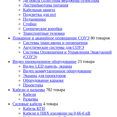
Ди боксы сплиттеры мерджеры селекторы
Дистрибьюторы питания
Кабельная защита
Подсветка для нот
Подъемники
Стойки
Сценические коробки
Транспортные тележки
Пожарное и аварийное оповещение СОУЭ
80 товаров
Cистемы трансляции и оповещения
Акустические системы для СОУЭ
Системы Оповещения и Управления Эвакуацией
(СОУЭ)
Видео проекционное оборудование
23 товара
Видео LED панель, экраны
Видео коммутационное оборудование
Экраны для проекторов
Оборудование караоке
Проекторы
Кабели и разъемы
782 товара
Кабели
Разъемы
Силовые кабели
4 товара
Кабель КГН
Кабели в ПВХ изоляции на 0,66-6 кВ