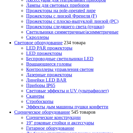
Лампы для световых приборов
Прожекторы на pole-operated лире
Прожекторы с линзой Френеля (F)
Прожекторы с плоско-выпуклой линзой (PC)
Прожекторы следящего света (пушки)
Светильники симметричные/асимметричные
Скроллеры
Световое оборудование
234 товара
LED PAR прожекторы
LED прожекторы
Беспроводные светильники LED
Вращающиеся головы
Контроллеры управления светом
Лазерные прожекторы
Линейки LED BAR
Приборы IP65
Световые эффекты и UV (ультрафиолет)
Сканеры
Стробоскопы
Эффекты дым машины пушки конфетти
Сценическое оборудование
545 товаров
Сценические конструкции
19" рэковые стойки и аксесcуары
Гитарное оборудование