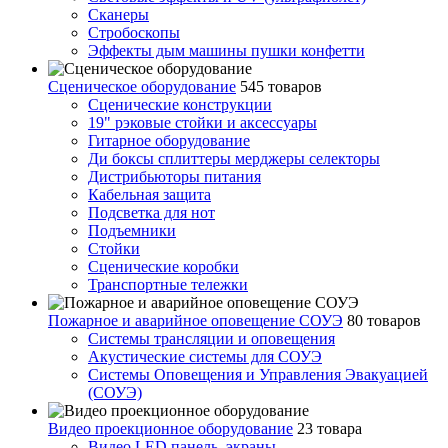
Сканеры
Стробоскопы
Эффекты дым машины пушки конфетти
Сценическое оборудование
545 товаров
Сценические конструкции
19" рэковые стойки и аксесcуары
Гитарное оборудование
Ди боксы сплиттеры мерджеры селекторы
Дистрибьюторы питания
Кабельная защита
Подсветка для нот
Подъемники
Стойки
Сценические коробки
Транспортные тележки
Пожарное и аварийное оповещение СОУЭ
80 товаров
Cистемы трансляции и оповещения
Акустические системы для СОУЭ
Системы Оповещения и Управления Эвакуацией
(СОУЭ)
Видео проекционное оборудование
23 товара
Видео LED панель, экраны