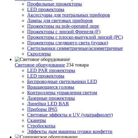
Профильные прожекторы
LED прожекторы
Аксессуары для театральных приборов
Лампы для световых приборов
Прожекторы на pole-operated лире
Прожекторы с линзой Френеля (F)
Прожекторы с плоско-выпуклой линзой (PC)
Прожекторы следящего света (пушки)
Светильники симметричные/асимметричные
Скроллеры
Световое оборудование
234 товара
LED PAR прожекторы
LED прожекторы
Беспроводные светильники LED
Вращающиеся головы
Контроллеры управления светом
Лазерные прожекторы
Линейки LED BAR
Приборы IP65
Световые эффекты и UV (ультрафиолет)
Сканеры
Стробоскопы
Эффекты дым машины пушки конфетти