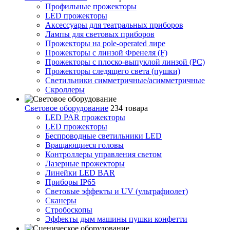
Профильные прожекторы
LED прожекторы
Аксессуары для театральных приборов
Лампы для световых приборов
Прожекторы на pole-operated лире
Прожекторы с линзой Френеля (F)
Прожекторы с плоско-выпуклой линзой (PC)
Прожекторы следящего света (пушки)
Светильники симметричные/асимметричные
Скроллеры
Световое оборудование
234 товара
LED PAR прожекторы
LED прожекторы
Беспроводные светильники LED
Вращающиеся головы
Контроллеры управления светом
Лазерные прожекторы
Линейки LED BAR
Приборы IP65
Световые эффекты и UV (ультрафиолет)
Сканеры
Стробоскопы
Эффекты дым машины пушки конфетти