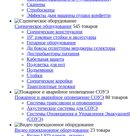
Сканеры
Стробоскопы
Эффекты дым машины пушки конфетти
Сценическое оборудование
545 товаров
Сценические конструкции
19" рэковые стойки и аксесcуары
Гитарное оборудование
Ди боксы сплиттеры мерджеры селекторы
Дистрибьюторы питания
Кабельная защита
Подсветка для нот
Подъемники
Стойки
Сценические коробки
Транспортные тележки
Пожарное и аварийное оповещение СОУЭ
80 товаров
Cистемы трансляции и оповещения
Акустические системы для СОУЭ
Системы Оповещения и Управления Эвакуацией
(СОУЭ)
Видео проекционное оборудование
23 товара
Видео LED панель, экраны