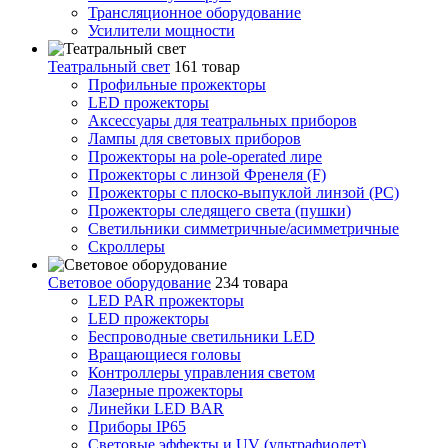
Трансляционное оборудование
Усилители мощности
Театральный свет
161 товар
Профильные прожекторы
LED прожекторы
Аксессуары для театральных приборов
Лампы для световых приборов
Прожекторы на pole-operated лире
Прожекторы с линзой Френеля (F)
Прожекторы с плоско-выпуклой линзой (PC)
Прожекторы следящего света (пушки)
Светильники симметричные/асимметричные
Скроллеры
Световое оборудование
234 товара
LED PAR прожекторы
LED прожекторы
Беспроводные светильники LED
Вращающиеся головы
Контроллеры управления светом
Лазерные прожекторы
Линейки LED BAR
Приборы IP65
Световые эффекты и UV (ультрафиолет)