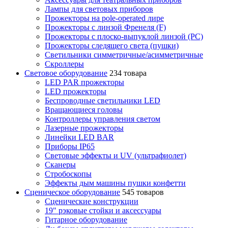
Лампы для световых приборов
Прожекторы на pole-operated лире
Прожекторы с линзой Френеля (F)
Прожекторы с плоско-выпуклой линзой (PC)
Прожекторы следящего света (пушки)
Светильники симметричные/асимметричные
Скроллеры
Световое оборудование
234 товара
LED PAR прожекторы
LED прожекторы
Беспроводные светильники LED
Вращающиеся головы
Контроллеры управления светом
Лазерные прожекторы
Линейки LED BAR
Приборы IP65
Световые эффекты и UV (ультрафиолет)
Сканеры
Стробоскопы
Эффекты дым машины пушки конфетти
Сценическое оборудование
545 товаров
Сценические конструкции
19" рэковые стойки и аксесcуары
Гитарное оборудование