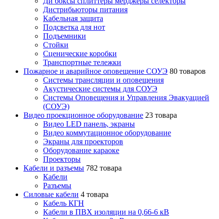
Ди боксы сплиттеры мерджеры селекторы
Дистрибьюторы питания
Кабельная защита
Подсветка для нот
Подъемники
Стойки
Сценические коробки
Транспортные тележки
Пожарное и аварийное оповещение СОУЭ
80 товаров
Cистемы трансляции и оповещения
Акустические системы для СОУЭ
Системы Оповещения и Управления Эвакуацией
(СОУЭ)
Видео проекционное оборудование
23 товара
Видео LED панель, экраны
Видео коммутационное оборудование
Экраны для проекторов
Оборудование караоке
Проекторы
Кабели и разъемы
782 товара
Кабели
Разъемы
Силовые кабели
4 товара
Кабель КГН
Кабели в ПВХ изоляции на 0,66-6 кВ