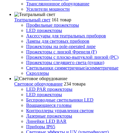
Трансляционное оборудование
Усилители мощности
Театральный свет
161 товар
Профильные прожекторы
LED прожекторы
Аксессуары для театральных приборов
Лампы для световых приборов
Прожекторы на pole-operated лире
Прожекторы с линзой Френеля (F)
Прожекторы с плоско-выпуклой линзой (PC)
Прожекторы следящего света (пушки)
Светильники симметричные/асимметричные
Скроллеры
Световое оборудование
234 товара
LED PAR прожекторы
LED прожекторы
Беспроводные светильники LED
Вращающиеся головы
Контроллеры управления светом
Лазерные прожекторы
Линейки LED BAR
Приборы IP65
Световые эффекты и UV (ультрафиолет)