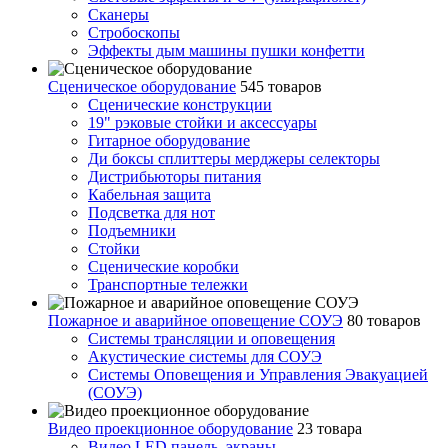
Сканеры
Стробоскопы
Эффекты дым машины пушки конфетти
Сценическое оборудование
545 товаров
Сценические конструкции
19" рэковые стойки и аксесcуары
Гитарное оборудование
Ди боксы сплиттеры мерджеры селекторы
Дистрибьюторы питания
Кабельная защита
Подсветка для нот
Подъемники
Стойки
Сценические коробки
Транспортные тележки
Пожарное и аварийное оповещение СОУЭ
80 товаров
Cистемы трансляции и оповещения
Акустические системы для СОУЭ
Системы Оповещения и Управления Эвакуацией
(СОУЭ)
Видео проекционное оборудование
23 товара
Видео LED панель, экраны