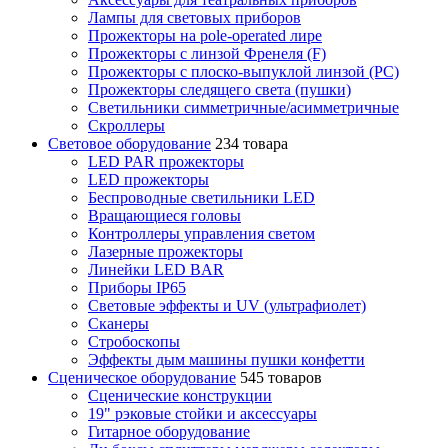
Лампы для световых приборов
Прожекторы на pole-operated лире
Прожекторы с линзой Френеля (F)
Прожекторы с плоско-выпуклой линзой (PC)
Прожекторы следящего света (пушки)
Светильники симметричные/асимметричные
Скроллеры
Световое оборудование
234 товара
LED PAR прожекторы
LED прожекторы
Беспроводные светильники LED
Вращающиеся головы
Контроллеры управления светом
Лазерные прожекторы
Линейки LED BAR
Приборы IP65
Световые эффекты и UV (ультрафиолет)
Сканеры
Стробоскопы
Эффекты дым машины пушки конфетти
Сценическое оборудование
545 товаров
Сценические конструкции
19" рэковые стойки и аксесcуары
Гитарное оборудование