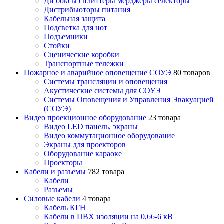
Ди боксы сплиттеры мерджеры селекторы
Дистрибьюторы питания
Кабельная защита
Подсветка для нот
Подъемники
Стойки
Сценические коробки
Транспортные тележки
Пожарное и аварийное оповещение СОУЭ
80 товаров
Cистемы трансляции и оповещения
Акустические системы для СОУЭ
Системы Оповещения и Управления Эвакуацией
(СОУЭ)
Видео проекционное оборудование
23 товара
Видео LED панель, экраны
Видео коммутационное оборудование
Экраны для проекторов
Оборудование караоке
Проекторы
Кабели и разъемы
782 товара
Кабели
Разъемы
Силовые кабели
4 товара
Кабель КГН
Кабели в ПВХ изоляции на 0,66-6 кВ