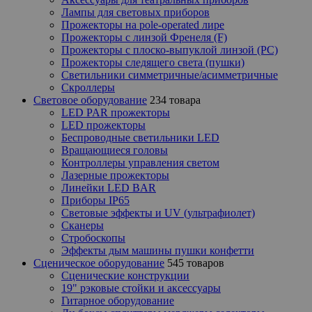
Лампы для световых приборов
Прожекторы на pole-operated лире
Прожекторы с линзой Френеля (F)
Прожекторы с плоско-выпуклой линзой (PC)
Прожекторы следящего света (пушки)
Светильники симметричные/асимметричные
Скроллеры
Световое оборудование
234 товара
LED PAR прожекторы
LED прожекторы
Беспроводные светильники LED
Вращающиеся головы
Контроллеры управления светом
Лазерные прожекторы
Линейки LED BAR
Приборы IP65
Световые эффекты и UV (ультрафиолет)
Сканеры
Стробоскопы
Эффекты дым машины пушки конфетти
Сценическое оборудование
545 товаров
Сценические конструкции
19" рэковые стойки и аксесcуары
Гитарное оборудование