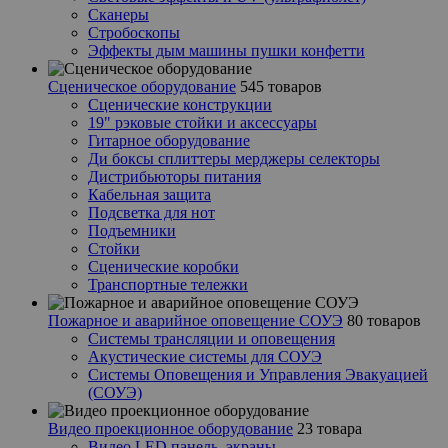
Сканеры
Стробоскопы
Эффекты дым машины пушки конфетти
Сценическое оборудование
545 товаров
Сценические конструкции
19" рэковые стойки и аксесcуары
Гитарное оборудование
Ди боксы сплиттеры мерджеры селекторы
Дистрибьюторы питания
Кабельная защита
Подсветка для нот
Подъемники
Стойки
Сценические коробки
Транспортные тележки
Пожарное и аварийное оповещение СОУЭ
80 товаров
Cистемы трансляции и оповещения
Акустические системы для СОУЭ
Системы Оповещения и Управления Эвакуацией
(СОУЭ)
Видео проекционное оборудование
23 товара
Видео LED панель, экраны