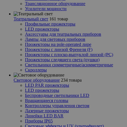
Трансляционное оборудование
Усилители мощности
Театральный свет
161 товар
Профильные прожекторы
LED прожекторы
Аксессуары для театральных приборов
Лампы для световых приборов
Прожекторы на pole-operated лире
Прожекторы с линзой Френеля (F)
Прожекторы с плоско-выпуклой линзой (PC)
Прожекторы следящего света (пушки)
Светильники симметричные/асимметричные
Скроллеры
Световое оборудование
234 товара
LED PAR прожекторы
LED прожекторы
Беспроводные светильники LED
Вращающиеся головы
Контроллеры управления светом
Лазерные прожекторы
Линейки LED BAR
Приборы IP65
Световые эффекты и UV (ультрафиолет)