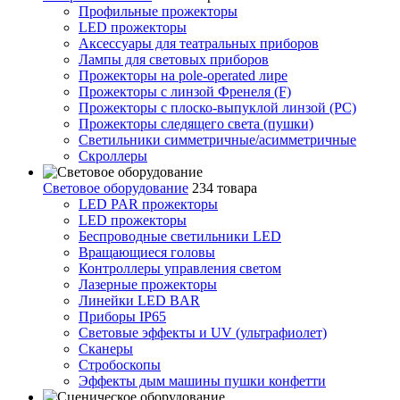
Профильные прожекторы
LED прожекторы
Аксессуары для театральных приборов
Лампы для световых приборов
Прожекторы на pole-operated лире
Прожекторы с линзой Френеля (F)
Прожекторы с плоско-выпуклой линзой (PC)
Прожекторы следящего света (пушки)
Светильники симметричные/асимметричные
Скроллеры
Световое оборудование
234 товара
LED PAR прожекторы
LED прожекторы
Беспроводные светильники LED
Вращающиеся головы
Контроллеры управления светом
Лазерные прожекторы
Линейки LED BAR
Приборы IP65
Световые эффекты и UV (ультрафиолет)
Сканеры
Стробоскопы
Эффекты дым машины пушки конфетти