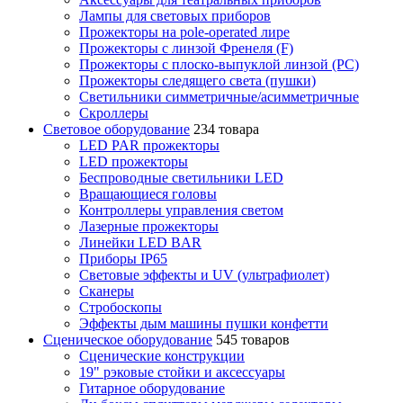
Лампы для световых приборов
Прожекторы на pole-operated лире
Прожекторы с линзой Френеля (F)
Прожекторы с плоско-выпуклой линзой (PC)
Прожекторы следящего света (пушки)
Светильники симметричные/асимметричные
Скроллеры
Световое оборудование
234 товара
LED PAR прожекторы
LED прожекторы
Беспроводные светильники LED
Вращающиеся головы
Контроллеры управления светом
Лазерные прожекторы
Линейки LED BAR
Приборы IP65
Световые эффекты и UV (ультрафиолет)
Сканеры
Стробоскопы
Эффекты дым машины пушки конфетти
Сценическое оборудование
545 товаров
Сценические конструкции
19" рэковые стойки и аксесcуары
Гитарное оборудование