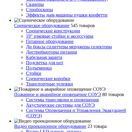
Сканеры
Стробоскопы
Эффекты дым машины пушки конфетти
Сценическое оборудование
545 товаров
Сценические конструкции
19" рэковые стойки и аксесcуары
Гитарное оборудование
Ди боксы сплиттеры мерджеры селекторы
Дистрибьюторы питания
Кабельная защита
Подсветка для нот
Подъемники
Стойки
Сценические коробки
Транспортные тележки
Пожарное и аварийное оповещение СОУЭ
80 товаров
Cистемы трансляции и оповещения
Акустические системы для СОУЭ
Системы Оповещения и Управления Эвакуацией
(СОУЭ)
Видео проекционное оборудование
23 товара
Видео LED панель, экраны