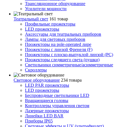
Трансляционное оборудование
Усилители мощности
Театральный свет
161 товар
Профильные прожекторы
LED прожекторы
Аксессуары для театральных приборов
Лампы для световых приборов
Прожекторы на pole-operated лире
Прожекторы с линзой Френеля (F)
Прожекторы с плоско-выпуклой линзой (PC)
Прожекторы следящего света (пушки)
Светильники симметричные/асимметричные
Скроллеры
Световое оборудование
234 товара
LED PAR прожекторы
LED прожекторы
Беспроводные светильники LED
Вращающиеся головы
Контроллеры управления светом
Лазерные прожекторы
Линейки LED BAR
Приборы IP65
Световые эффекты и UV (ультрафиолет)