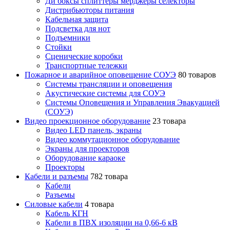
Ди боксы сплиттеры мерджеры селекторы
Дистрибьюторы питания
Кабельная защита
Подсветка для нот
Подъемники
Стойки
Сценические коробки
Транспортные тележки
Пожарное и аварийное оповещение СОУЭ
80 товаров
Cистемы трансляции и оповещения
Акустические системы для СОУЭ
Системы Оповещения и Управления Эвакуацией
(СОУЭ)
Видео проекционное оборудование
23 товара
Видео LED панель, экраны
Видео коммутационное оборудование
Экраны для проекторов
Оборудование караоке
Проекторы
Кабели и разъемы
782 товара
Кабели
Разъемы
Силовые кабели
4 товара
Кабель КГН
Кабели в ПВХ изоляции на 0,66-6 кВ