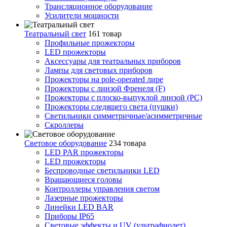
Трансляционное оборудование
Усилители мощности
Театральный свет
161 товар
Профильные прожекторы
LED прожекторы
Аксессуары для театральных приборов
Лампы для световых приборов
Прожекторы на pole-operated лире
Прожекторы с линзой Френеля (F)
Прожекторы с плоско-выпуклой линзой (PC)
Прожекторы следящего света (пушки)
Светильники симметричные/асимметричные
Скроллеры
Световое оборудование
234 товара
LED PAR прожекторы
LED прожекторы
Беспроводные светильники LED
Вращающиеся головы
Контроллеры управления светом
Лазерные прожекторы
Линейки LED BAR
Приборы IP65
Световые эффекты и UV (ультрафиолет)