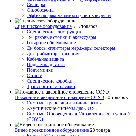
Сканеры
Стробоскопы
Эффекты дым машины пушки конфетти
Сценическое оборудование
545 товаров
Сценические конструкции
19" рэковые стойки и аксесcуары
Гитарное оборудование
Ди боксы сплиттеры мерджеры селекторы
Дистрибьюторы питания
Кабельная защита
Подсветка для нот
Подъемники
Стойки
Сценические коробки
Транспортные тележки
Пожарное и аварийное оповещение СОУЭ
80 товаров
Cистемы трансляции и оповещения
Акустические системы для СОУЭ
Системы Оповещения и Управления Эвакуацией
(СОУЭ)
Видео проекционное оборудование
23 товара
Видео LED панель, экраны