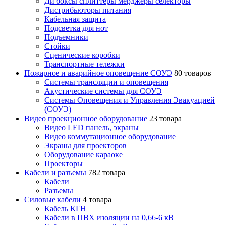
Ди боксы сплиттеры мерджеры селекторы
Дистрибьюторы питания
Кабельная защита
Подсветка для нот
Подъемники
Стойки
Сценические коробки
Транспортные тележки
Пожарное и аварийное оповещение СОУЭ
80 товаров
Cистемы трансляции и оповещения
Акустические системы для СОУЭ
Системы Оповещения и Управления Эвакуацией
(СОУЭ)
Видео проекционное оборудование
23 товара
Видео LED панель, экраны
Видео коммутационное оборудование
Экраны для проекторов
Оборудование караоке
Проекторы
Кабели и разъемы
782 товара
Кабели
Разъемы
Силовые кабели
4 товара
Кабель КГН
Кабели в ПВХ изоляции на 0,66-6 кВ