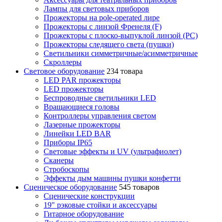
Лампы для световых приборов
Прожекторы на pole-operated лире
Прожекторы с линзой Френеля (F)
Прожекторы с плоско-выпуклой линзой (PC)
Прожекторы следящего света (пушки)
Светильники симметричные/асимметричные
Скроллеры
Световое оборудование
234 товара
LED PAR прожекторы
LED прожекторы
Беспроводные светильники LED
Вращающиеся головы
Контроллеры управления светом
Лазерные прожекторы
Линейки LED BAR
Приборы IP65
Световые эффекты и UV (ультрафиолет)
Сканеры
Стробоскопы
Эффекты дым машины пушки конфетти
Сценическое оборудование
545 товаров
Сценические конструкции
19" рэковые стойки и аксесcуары
Гитарное оборудование