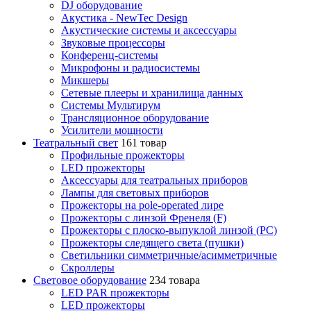
DJ оборудование
Акустика - NewTec Design
Акустические системы и аксессуары
Звуковые процессоры
Конференц-системы
Микрофоны и радиосистемы
Микшеры
Сетевые плееры и хранилища данных
Системы Мультирум
Трансляционное оборудование
Усилители мощности
Театральный свет
161 товар
Профильные прожекторы
LED прожекторы
Аксессуары для театральных приборов
Лампы для световых приборов
Прожекторы на pole-operated лире
Прожекторы с линзой Френеля (F)
Прожекторы с плоско-выпуклой линзой (PC)
Прожекторы следящего света (пушки)
Светильники симметричные/асимметричные
Скроллеры
Световое оборудование
234 товара
LED PAR прожекторы
LED прожекторы