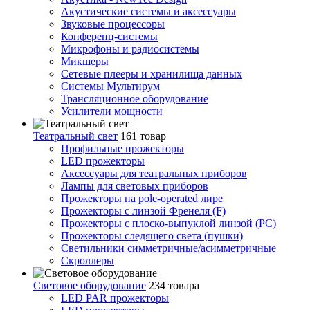
Акустические системы и аксессуары
Звуковые процессоры
Конференц-системы
Микрофоны и радиосистемы
Микшеры
Сетевые плееры и хранилища данных
Системы Мультирум
Трансляционное оборудование
Усилители мощности
Театральный свет
161 товар
Профильные прожекторы
LED прожекторы
Аксессуары для театральных приборов
Лампы для световых приборов
Прожекторы на pole-operated лире
Прожекторы с линзой Френеля (F)
Прожекторы с плоско-выпуклой линзой (PC)
Прожекторы следящего света (пушки)
Светильники симметричные/асимметричные
Скроллеры
Световое оборудование
234 товара
LED PAR прожекторы