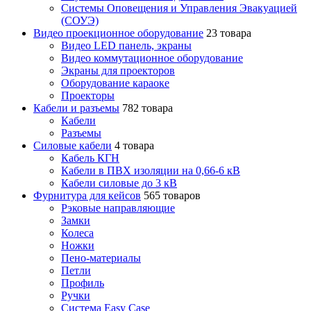
Системы Оповещения и Управления Эвакуацией
(СОУЭ)
Видео проекционное оборудование
23 товара
Видео LED панель, экраны
Видео коммутационное оборудование
Экраны для проекторов
Оборудование караоке
Проекторы
Кабели и разъемы
782 товара
Кабели
Разъемы
Силовые кабели
4 товара
Кабель КГН
Кабели в ПВХ изоляции на 0,66-6 кВ
Кабели силовые до 3 кВ
Фурнитура для кейсов
565 товаров
Рэковые направляющие
Замки
Колеса
Ножки
Пено-материалы
Петли
Профиль
Ручки
Система Easy Case