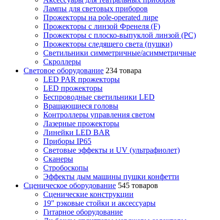
Лампы для световых приборов
Прожекторы на pole-operated лире
Прожекторы с линзой Френеля (F)
Прожекторы с плоско-выпуклой линзой (PC)
Прожекторы следящего света (пушки)
Светильники симметричные/асимметричные
Скроллеры
Световое оборудование
234 товара
LED PAR прожекторы
LED прожекторы
Беспроводные светильники LED
Вращающиеся головы
Контроллеры управления светом
Лазерные прожекторы
Линейки LED BAR
Приборы IP65
Световые эффекты и UV (ультрафиолет)
Сканеры
Стробоскопы
Эффекты дым машины пушки конфетти
Сценическое оборудование
545 товаров
Сценические конструкции
19" рэковые стойки и аксесcуары
Гитарное оборудование