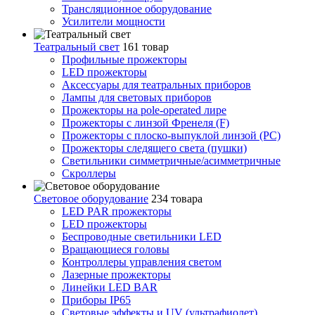
Трансляционное оборудование
Усилители мощности
Театральный свет
161 товар
Профильные прожекторы
LED прожекторы
Аксессуары для театральных приборов
Лампы для световых приборов
Прожекторы на pole-operated лире
Прожекторы с линзой Френеля (F)
Прожекторы с плоско-выпуклой линзой (PC)
Прожекторы следящего света (пушки)
Светильники симметричные/асимметричные
Скроллеры
Световое оборудование
234 товара
LED PAR прожекторы
LED прожекторы
Беспроводные светильники LED
Вращающиеся головы
Контроллеры управления светом
Лазерные прожекторы
Линейки LED BAR
Приборы IP65
Световые эффекты и UV (ультрафиолет)