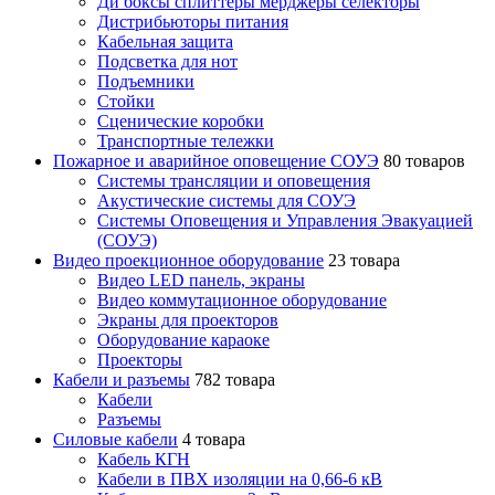
Ди боксы сплиттеры мерджеры селекторы
Дистрибьюторы питания
Кабельная защита
Подсветка для нот
Подъемники
Стойки
Сценические коробки
Транспортные тележки
Пожарное и аварийное оповещение СОУЭ
80 товаров
Cистемы трансляции и оповещения
Акустические системы для СОУЭ
Системы Оповещения и Управления Эвакуацией
(СОУЭ)
Видео проекционное оборудование
23 товара
Видео LED панель, экраны
Видео коммутационное оборудование
Экраны для проекторов
Оборудование караоке
Проекторы
Кабели и разъемы
782 товара
Кабели
Разъемы
Силовые кабели
4 товара
Кабель КГН
Кабели в ПВХ изоляции на 0,66-6 кВ