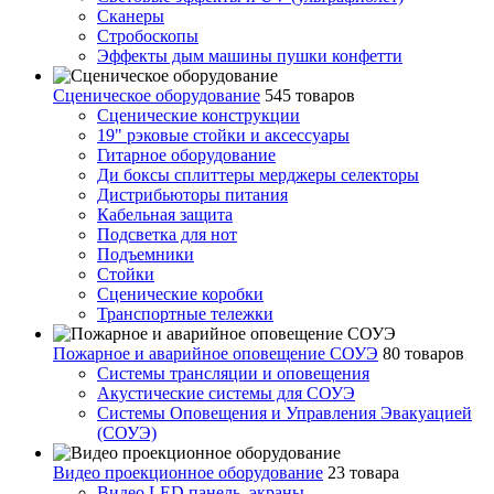
Сканеры
Стробоскопы
Эффекты дым машины пушки конфетти
Сценическое оборудование
545 товаров
Сценические конструкции
19" рэковые стойки и аксесcуары
Гитарное оборудование
Ди боксы сплиттеры мерджеры селекторы
Дистрибьюторы питания
Кабельная защита
Подсветка для нот
Подъемники
Стойки
Сценические коробки
Транспортные тележки
Пожарное и аварийное оповещение СОУЭ
80 товаров
Cистемы трансляции и оповещения
Акустические системы для СОУЭ
Системы Оповещения и Управления Эвакуацией
(СОУЭ)
Видео проекционное оборудование
23 товара
Видео LED панель, экраны