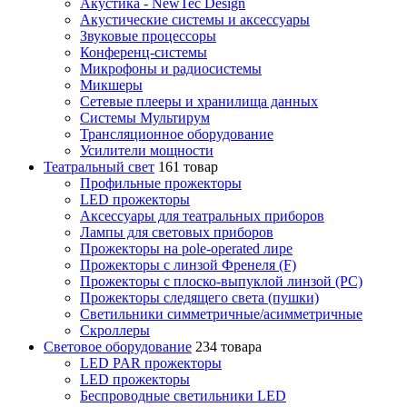
Акустика - NewTec Design
Акустические системы и аксессуары
Звуковые процессоры
Конференц-системы
Микрофоны и радиосистемы
Микшеры
Сетевые плееры и хранилища данных
Системы Мультирум
Трансляционное оборудование
Усилители мощности
Театральный свет
161 товар
Профильные прожекторы
LED прожекторы
Аксессуары для театральных приборов
Лампы для световых приборов
Прожекторы на pole-operated лире
Прожекторы с линзой Френеля (F)
Прожекторы с плоско-выпуклой линзой (PC)
Прожекторы следящего света (пушки)
Светильники симметричные/асимметричные
Скроллеры
Световое оборудование
234 товара
LED PAR прожекторы
LED прожекторы
Беспроводные светильники LED