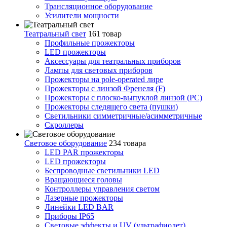
Трансляционное оборудование
Усилители мощности
Театральный свет
161 товар
Профильные прожекторы
LED прожекторы
Аксессуары для театральных приборов
Лампы для световых приборов
Прожекторы на pole-operated лире
Прожекторы с линзой Френеля (F)
Прожекторы с плоско-выпуклой линзой (PC)
Прожекторы следящего света (пушки)
Светильники симметричные/асимметричные
Скроллеры
Световое оборудование
234 товара
LED PAR прожекторы
LED прожекторы
Беспроводные светильники LED
Вращающиеся головы
Контроллеры управления светом
Лазерные прожекторы
Линейки LED BAR
Приборы IP65
Световые эффекты и UV (ультрафиолет)