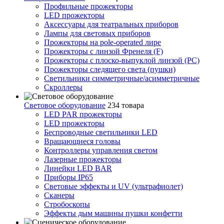
Профильные прожекторы
LED прожекторы
Аксессуары для театральных приборов
Лампы для световых приборов
Прожекторы на pole-operated лире
Прожекторы с линзой Френеля (F)
Прожекторы с плоско-выпуклой линзой (PC)
Прожекторы следящего света (пушки)
Светильники симметричные/асимметричные
Скроллеры
Световое оборудование
234 товара
LED PAR прожекторы
LED прожекторы
Беспроводные светильники LED
Вращающиеся головы
Контроллеры управления светом
Лазерные прожекторы
Линейки LED BAR
Приборы IP65
Световые эффекты и UV (ультрафиолет)
Сканеры
Стробоскопы
Эффекты дым машины пушки конфетти