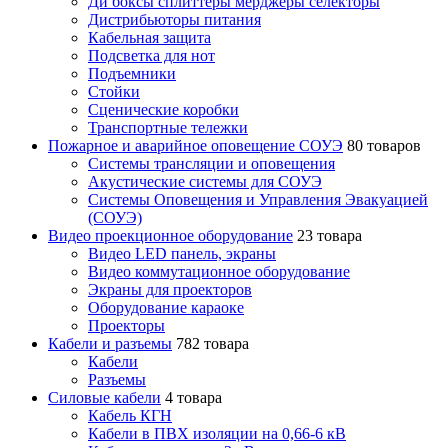
Ди боксы сплиттеры мерджеры селекторы
Дистрибьюторы питания
Кабельная защита
Подсветка для нот
Подъемники
Стойки
Сценические коробки
Транспортные тележки
Пожарное и аварийное оповещение СОУЭ
80 товаров
Cистемы трансляции и оповещения
Акустические системы для СОУЭ
Системы Оповещения и Управления Эвакуацией
(СОУЭ)
Видео проекционное оборудование
23 товара
Видео LED панель, экраны
Видео коммутационное оборудование
Экраны для проекторов
Оборудование караоке
Проекторы
Кабели и разъемы
782 товара
Кабели
Разъемы
Силовые кабели
4 товара
Кабель КГН
Кабели в ПВХ изоляции на 0,66-6 кВ