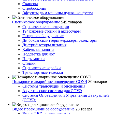
Сканеры
Стробоскопы
Эффекты дым машины пушки конфетти
Сценическое оборудование
545 товаров
Сценические конструкции
19" рэковые стойки и аксесcуары
Гитарное оборудование
Ди боксы сплиттеры мерджеры селекторы
Дистрибьюторы питания
Кабельная защита
Подсветка для нот
Подъемники
Стойки
Сценические коробки
Транспортные тележки
Пожарное и аварийное оповещение СОУЭ
80 товаров
Cистемы трансляции и оповещения
Акустические системы для СОУЭ
Системы Оповещения и Управления Эвакуацией
(СОУЭ)
Видео проекционное оборудование
23 товара
Видео LED панель, экраны