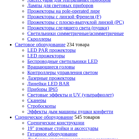
Лампы для световых приборов
Прожекторы на pole-operated лире
Прожекторы с линзой Френеля (F)
Прожекторы с плоско-выпуклой линзой (PC)
Прожекторы следящего света (пушки)
Светильники симметричные/асимметричные
Скроллеры
Световое оборудование
234 товара
LED PAR прожекторы
LED прожекторы
Беспроводные светильники LED
Вращающиеся головы
Контроллеры управления светом
Лазерные прожекторы
Линейки LED BAR
Приборы IP65
Световые эффекты и UV (ультрафиолет)
Сканеры
Стробоскопы
Эффекты дым машины пушки конфетти
Сценическое оборудование
545 товаров
Сценические конструкции
19" рэковые стойки и аксесcуары
Гитарное оборудование