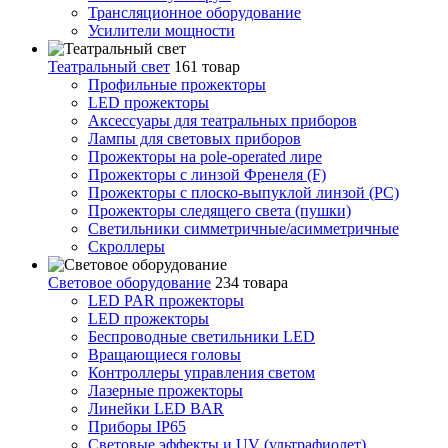
Трансляционное оборудование
Усилители мощности
Театральный свет
161 товар
Профильные прожекторы
LED прожекторы
Аксессуары для театральных приборов
Лампы для световых приборов
Прожекторы на pole-operated лире
Прожекторы с линзой Френеля (F)
Прожекторы с плоско-выпуклой линзой (PC)
Прожекторы следящего света (пушки)
Светильники симметричные/асимметричные
Скроллеры
Световое оборудование
234 товара
LED PAR прожекторы
LED прожекторы
Беспроводные светильники LED
Вращающиеся головы
Контроллеры управления светом
Лазерные прожекторы
Линейки LED BAR
Приборы IP65
Световые эффекты и UV (ультрафиолет)