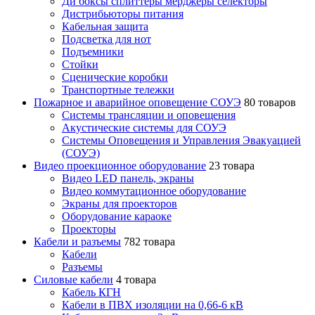
Ди боксы сплиттеры мерджеры селекторы
Дистрибьюторы питания
Кабельная защита
Подсветка для нот
Подъемники
Стойки
Сценические коробки
Транспортные тележки
Пожарное и аварийное оповещение СОУЭ
80 товаров
Cистемы трансляции и оповещения
Акустические системы для СОУЭ
Системы Оповещения и Управления Эвакуацией
(СОУЭ)
Видео проекционное оборудование
23 товара
Видео LED панель, экраны
Видео коммутационное оборудование
Экраны для проекторов
Оборудование караоке
Проекторы
Кабели и разъемы
782 товара
Кабели
Разъемы
Силовые кабели
4 товара
Кабель КГН
Кабели в ПВХ изоляции на 0,66-6 кВ