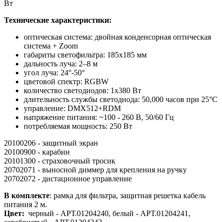
Вт
Технические характеристики:
оптическая система: двойная конденсорная оптическая
система + Zoom
габариты светофильтра: 185x185 мм
дальность луча: 2–8 м
угол луча: 24°-50°
цветовой спектр: RGBW
количество светодиодов: 1х380 Вт
длительность службы светодиода: 50,000 часов при 25°C
управление: DMX512+RDM
напряжение питания: ~100 - 260 В, 50/60 Гц
потребляемая мощность: 250 Вт
20100206 - защитный экран
20100900 - карабин
20101300 - страховочный тросик
20702071 - выносной диммер для крепления на ручку
20702072 - дистационное управление
В комплекте
: рамка для фильтра, защитная решетка кабель
питания 2 м.
Цвет:
черный - АРТ.01204240, белый - АРТ.01204241,