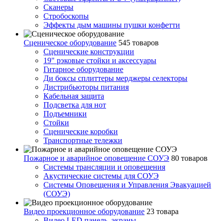
Сканеры
Стробоскопы
Эффекты дым машины пушки конфетти
Сценическое оборудование
545 товаров
Сценические конструкции
19" рэковые стойки и аксесcуары
Гитарное оборудование
Ди боксы сплиттеры мерджеры селекторы
Дистрибьюторы питания
Кабельная защита
Подсветка для нот
Подъемники
Стойки
Сценические коробки
Транспортные тележки
Пожарное и аварийное оповещение СОУЭ
80 товаров
Cистемы трансляции и оповещения
Акустические системы для СОУЭ
Системы Оповещения и Управления Эвакуацией
(СОУЭ)
Видео проекционное оборудование
23 товара
Видео LED панель, экраны