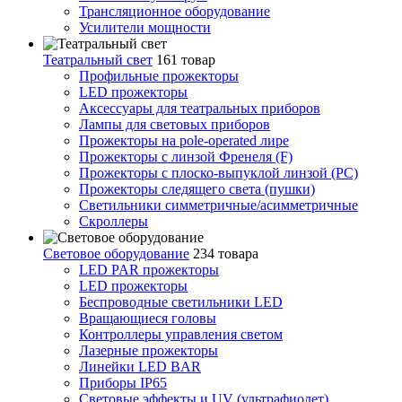
Трансляционное оборудование
Усилители мощности
Театральный свет
161 товар
Профильные прожекторы
LED прожекторы
Аксессуары для театральных приборов
Лампы для световых приборов
Прожекторы на pole-operated лире
Прожекторы с линзой Френеля (F)
Прожекторы с плоско-выпуклой линзой (PC)
Прожекторы следящего света (пушки)
Светильники симметричные/асимметричные
Скроллеры
Световое оборудование
234 товара
LED PAR прожекторы
LED прожекторы
Беспроводные светильники LED
Вращающиеся головы
Контроллеры управления светом
Лазерные прожекторы
Линейки LED BAR
Приборы IP65
Световые эффекты и UV (ультрафиолет)