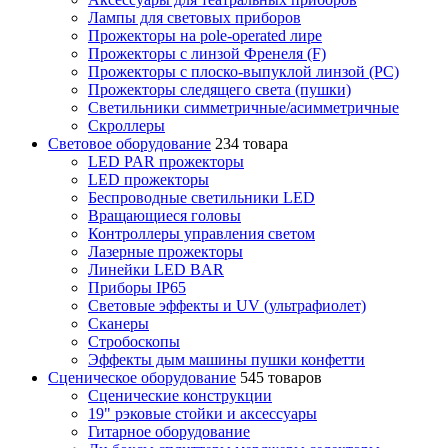
Лампы для световых приборов
Прожекторы на pole-operated лире
Прожекторы с линзой Френеля (F)
Прожекторы с плоско-выпуклой линзой (PC)
Прожекторы следящего света (пушки)
Светильники симметричные/асимметричные
Скроллеры
Световое оборудование
234 товара
LED PAR прожекторы
LED прожекторы
Беспроводные светильники LED
Вращающиеся головы
Контроллеры управления светом
Лазерные прожекторы
Линейки LED BAR
Приборы IP65
Световые эффекты и UV (ультрафиолет)
Сканеры
Стробоскопы
Эффекты дым машины пушки конфетти
Сценическое оборудование
545 товаров
Сценические конструкции
19" рэковые стойки и аксесcуары
Гитарное оборудование