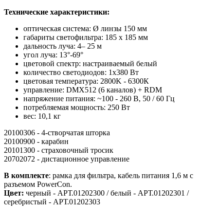
Технические характеристики:
оптическая система: Ø линзы 150 мм
габариты светофильтра: 185 x 185 мм
дальность луча: 4– 25 м
угол луча: 13°-69°
цветовой спектр: настраиваемый белый
количество светодиодов: 1х380 Вт
цветовая температура: 2800K - 6300К
управление: DMX512 (6 каналов) + RDM
напряжение питания: ~100 - 260 В, 50 / 60 Гц
потребляемая мощность: 250 Вт
вес: 10,1 кг
20100306 - 4-створчатая шторка
20100900 - карабин
20101300 - страховочный тросик
20702072 - дистационное управление
В комплекте
: рамка для фильтра, кабель питания 1,6 м с
разъемом PowerCon.
Цвет:
черный - АРТ.01202300 / белый - АРТ.01202301 /
серебристый - АРТ.01202303