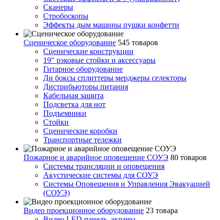
Сканеры
Стробоскопы
Эффекты дым машины пушки конфетти
Сценическое оборудование
545 товаров
Сценические конструкции
19" рэковые стойки и аксесcуары
Гитарное оборудование
Ди боксы сплиттеры мерджеры селекторы
Дистрибьюторы питания
Кабельная защита
Подсветка для нот
Подъемники
Стойки
Сценические коробки
Транспортные тележки
Пожарное и аварийное оповещение СОУЭ
80 товаров
Cистемы трансляции и оповещения
Акустические системы для СОУЭ
Системы Оповещения и Управления Эвакуацией
(СОУЭ)
Видео проекционное оборудование
23 товара
Видео LED панель, экраны