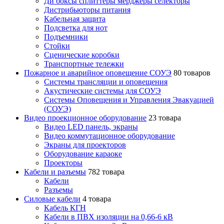
Ди боксы сплиттеры мерджеры селекторы
Дистрибьюторы питания
Кабельная защита
Подсветка для нот
Подъемники
Стойки
Сценические коробки
Транспортные тележки
Пожарное и аварийное оповещение СОУЭ
80 товаров
Cистемы трансляции и оповещения
Акустические системы для СОУЭ
Системы Оповещения и Управления Эвакуацией
(СОУЭ)
Видео проекционное оборудование
23 товара
Видео LED панель, экраны
Видео коммутационное оборудование
Экраны для проекторов
Оборудование караоке
Проекторы
Кабели и разъемы
782 товара
Кабели
Разъемы
Силовые кабели
4 товара
Кабель КГН
Кабели в ПВХ изоляции на 0,66-6 кВ