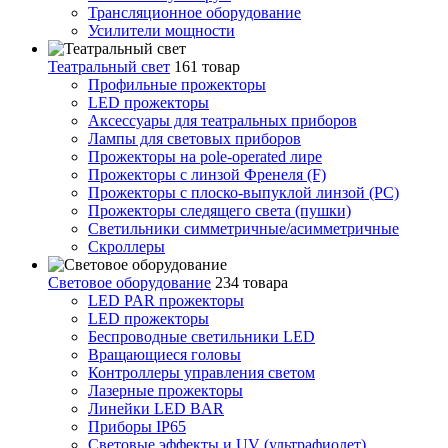
Трансляционное оборудование
Усилители мощности
Театральный свет
161 товар
Профильные прожекторы
LED прожекторы
Аксессуары для театральных приборов
Лампы для световых приборов
Прожекторы на pole-operated лире
Прожекторы с линзой Френеля (F)
Прожекторы с плоско-выпуклой линзой (PC)
Прожекторы следящего света (пушки)
Светильники симметричные/асимметричные
Скроллеры
Световое оборудование
234 товара
LED PAR прожекторы
LED прожекторы
Беспроводные светильники LED
Вращающиеся головы
Контроллеры управления светом
Лазерные прожекторы
Линейки LED BAR
Приборы IP65
Световые эффекты и UV (ультрафиолет)