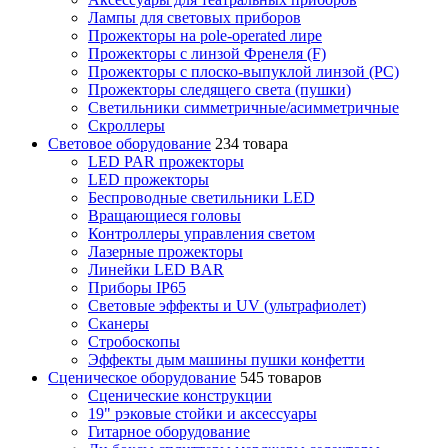
Лампы для световых приборов
Прожекторы на pole-operated лире
Прожекторы с линзой Френеля (F)
Прожекторы с плоско-выпуклой линзой (PC)
Прожекторы следящего света (пушки)
Светильники симметричные/асимметричные
Скроллеры
Световое оборудование
234 товара
LED PAR прожекторы
LED прожекторы
Беспроводные светильники LED
Вращающиеся головы
Контроллеры управления светом
Лазерные прожекторы
Линейки LED BAR
Приборы IP65
Световые эффекты и UV (ультрафиолет)
Сканеры
Стробоскопы
Эффекты дым машины пушки конфетти
Сценическое оборудование
545 товаров
Сценические конструкции
19" рэковые стойки и аксесcуары
Гитарное оборудование