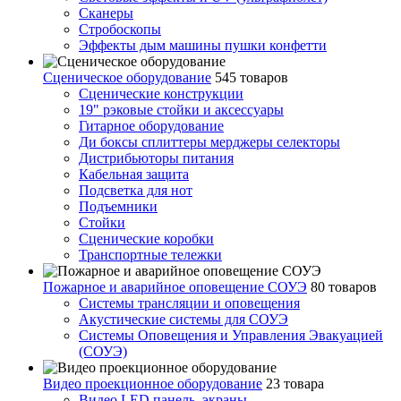
Сканеры
Стробоскопы
Эффекты дым машины пушки конфетти
Сценическое оборудование
545 товаров
Сценические конструкции
19" рэковые стойки и аксесcуары
Гитарное оборудование
Ди боксы сплиттеры мерджеры селекторы
Дистрибьюторы питания
Кабельная защита
Подсветка для нот
Подъемники
Стойки
Сценические коробки
Транспортные тележки
Пожарное и аварийное оповещение СОУЭ
80 товаров
Cистемы трансляции и оповещения
Акустические системы для СОУЭ
Системы Оповещения и Управления Эвакуацией
(СОУЭ)
Видео проекционное оборудование
23 товара
Видео LED панель, экраны