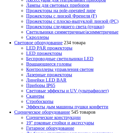
Лампы для световых приборов
Прожекторы на pole-operated лире
Прожекторы с линзой Френеля (F)
Прожекторы с плоско-выпуклой линзой (PC)
Прожекторы следящего света (пушки)
Светильники симметричные/асимметричные
Скроллеры
Световое оборудование
234 товара
LED PAR прожекторы
LED прожекторы
Беспроводные светильники LED
Вращающиеся головы
Контроллеры управления светом
Лазерные прожекторы
Линейки LED BAR
Приборы IP65
Световые эффекты и UV (ультрафиолет)
Сканеры
Стробоскопы
Эффекты дым машины пушки конфетти
Сценическое оборудование
545 товаров
Сценические конструкции
19" рэковые стойки и аксесcуары
Гитарное оборудование