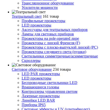
Трансляционное оборудование
Усилители мощности
Театральный свет
161 товар
Профильные прожекторы
LED прожекторы
Аксессуары для театральных приборов
Лампы для световых приборов
Прожекторы на pole-operated лире
Прожекторы с линзой Френеля (F)
Прожекторы с плоско-выпуклой линзой (PC)
Прожекторы следящего света (пушки)
Светильники симметричные/асимметричные
Скроллеры
Световое оборудование
234 товара
LED PAR прожекторы
LED прожекторы
Беспроводные светильники LED
Вращающиеся головы
Контроллеры управления светом
Лазерные прожекторы
Линейки LED BAR
Приборы IP65
Световые эффекты и UV (ультрафиолет)