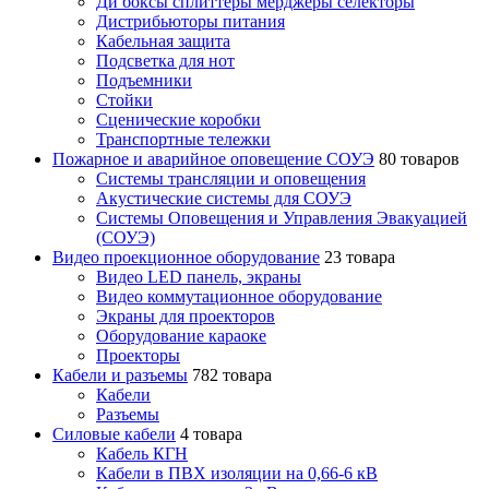
Ди боксы сплиттеры мерджеры селекторы
Дистрибьюторы питания
Кабельная защита
Подсветка для нот
Подъемники
Стойки
Сценические коробки
Транспортные тележки
Пожарное и аварийное оповещение СОУЭ
80 товаров
Cистемы трансляции и оповещения
Акустические системы для СОУЭ
Системы Оповещения и Управления Эвакуацией
(СОУЭ)
Видео проекционное оборудование
23 товара
Видео LED панель, экраны
Видео коммутационное оборудование
Экраны для проекторов
Оборудование караоке
Проекторы
Кабели и разъемы
782 товара
Кабели
Разъемы
Силовые кабели
4 товара
Кабель КГН
Кабели в ПВХ изоляции на 0,66-6 кВ