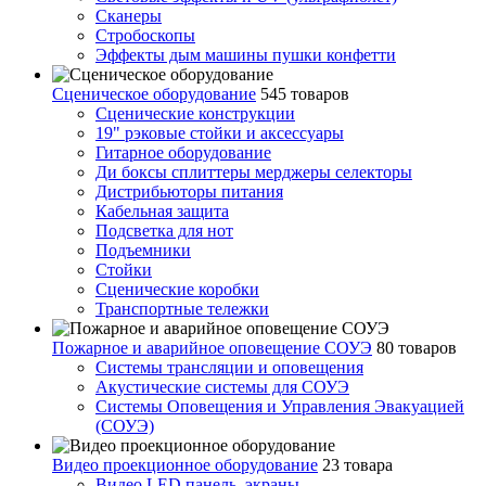
Сканеры
Стробоскопы
Эффекты дым машины пушки конфетти
Сценическое оборудование
545 товаров
Сценические конструкции
19" рэковые стойки и аксесcуары
Гитарное оборудование
Ди боксы сплиттеры мерджеры селекторы
Дистрибьюторы питания
Кабельная защита
Подсветка для нот
Подъемники
Стойки
Сценические коробки
Транспортные тележки
Пожарное и аварийное оповещение СОУЭ
80 товаров
Cистемы трансляции и оповещения
Акустические системы для СОУЭ
Системы Оповещения и Управления Эвакуацией
(СОУЭ)
Видео проекционное оборудование
23 товара
Видео LED панель, экраны