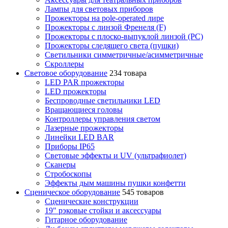
Лампы для световых приборов
Прожекторы на pole-operated лире
Прожекторы с линзой Френеля (F)
Прожекторы с плоско-выпуклой линзой (PC)
Прожекторы следящего света (пушки)
Светильники симметричные/асимметричные
Скроллеры
Световое оборудование
234 товара
LED PAR прожекторы
LED прожекторы
Беспроводные светильники LED
Вращающиеся головы
Контроллеры управления светом
Лазерные прожекторы
Линейки LED BAR
Приборы IP65
Световые эффекты и UV (ультрафиолет)
Сканеры
Стробоскопы
Эффекты дым машины пушки конфетти
Сценическое оборудование
545 товаров
Сценические конструкции
19" рэковые стойки и аксесcуары
Гитарное оборудование