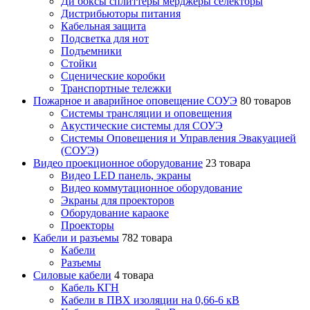
Ди боксы сплиттеры мерджеры селекторы
Дистрибьюторы питания
Кабельная защита
Подсветка для нот
Подъемники
Стойки
Сценические коробки
Транспортные тележки
Пожарное и аварийное оповещение СОУЭ
80 товаров
Cистемы трансляции и оповещения
Акустические системы для СОУЭ
Системы Оповещения и Управления Эвакуацией
(СОУЭ)
Видео проекционное оборудование
23 товара
Видео LED панель, экраны
Видео коммутационное оборудование
Экраны для проекторов
Оборудование караоке
Проекторы
Кабели и разъемы
782 товара
Кабели
Разъемы
Силовые кабели
4 товара
Кабель КГН
Кабели в ПВХ изоляции на 0,66-6 кВ