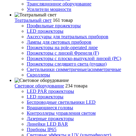
Трансляционное оборудование
Усилители мощности
Театральный свет
161 товар
Профильные прожекторы
LED прожекторы
Аксессуары для театральных приборов
Лампы для световых приборов
Прожекторы на pole-operated лире
Прожекторы с линзой Френеля (F)
Прожекторы с плоско-выпуклой линзой (PC)
Прожекторы следящего света (пушки)
Светильники симметричные/асимметричные
Скроллеры
Световое оборудование
234 товара
LED PAR прожекторы
LED прожекторы
Беспроводные светильники LED
Вращающиеся головы
Контроллеры управления светом
Лазерные прожекторы
Линейки LED BAR
Приборы IP65
Световые эффекты и UV (ультрафиолет)