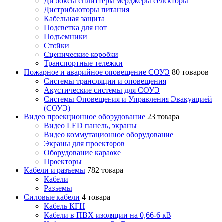
Ди боксы сплиттеры мерджеры селекторы
Дистрибьюторы питания
Кабельная защита
Подсветка для нот
Подъемники
Стойки
Сценические коробки
Транспортные тележки
Пожарное и аварийное оповещение СОУЭ
80 товаров
Cистемы трансляции и оповещения
Акустические системы для СОУЭ
Системы Оповещения и Управления Эвакуацией
(СОУЭ)
Видео проекционное оборудование
23 товара
Видео LED панель, экраны
Видео коммутационное оборудование
Экраны для проекторов
Оборудование караоке
Проекторы
Кабели и разъемы
782 товара
Кабели
Разъемы
Силовые кабели
4 товара
Кабель КГН
Кабели в ПВХ изоляции на 0,66-6 кВ