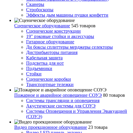
Сканеры
Стробоскопы
Эффекты дым машины пушки конфетти
Сценическое оборудование
545 товаров
Сценические конструкции
19" рэковые стойки и аксесcуары
Гитарное оборудование
Ди боксы сплиттеры мерджеры селекторы
Дистрибьюторы питания
Кабельная защита
Подсветка для нот
Подъемники
Стойки
Сценические коробки
Транспортные тележки
Пожарное и аварийное оповещение СОУЭ
80 товаров
Cистемы трансляции и оповещения
Акустические системы для СОУЭ
Системы Оповещения и Управления Эвакуацией
(СОУЭ)
Видео проекционное оборудование
23 товара
Видео LED панель, экраны