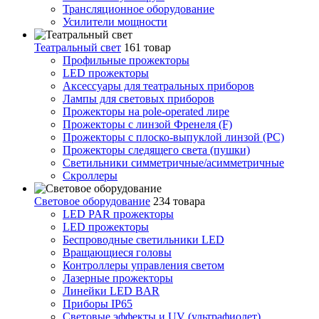
Трансляционное оборудование
Усилители мощности
Театральный свет
161 товар
Профильные прожекторы
LED прожекторы
Аксессуары для театральных приборов
Лампы для световых приборов
Прожекторы на pole-operated лире
Прожекторы с линзой Френеля (F)
Прожекторы с плоско-выпуклой линзой (PC)
Прожекторы следящего света (пушки)
Светильники симметричные/асимметричные
Скроллеры
Световое оборудование
234 товара
LED PAR прожекторы
LED прожекторы
Беспроводные светильники LED
Вращающиеся головы
Контроллеры управления светом
Лазерные прожекторы
Линейки LED BAR
Приборы IP65
Световые эффекты и UV (ультрафиолет)