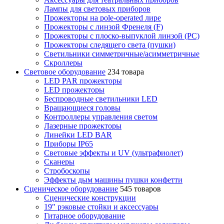
Лампы для световых приборов
Прожекторы на pole-operated лире
Прожекторы с линзой Френеля (F)
Прожекторы с плоско-выпуклой линзой (PC)
Прожекторы следящего света (пушки)
Светильники симметричные/асимметричные
Скроллеры
Световое оборудование
234 товара
LED PAR прожекторы
LED прожекторы
Беспроводные светильники LED
Вращающиеся головы
Контроллеры управления светом
Лазерные прожекторы
Линейки LED BAR
Приборы IP65
Световые эффекты и UV (ультрафиолет)
Сканеры
Стробоскопы
Эффекты дым машины пушки конфетти
Сценическое оборудование
545 товаров
Сценические конструкции
19" рэковые стойки и аксесcуары
Гитарное оборудование