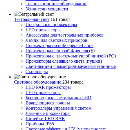
Трансляционное оборудование
Усилители мощности
Театральный свет
161 товар
Профильные прожекторы
LED прожекторы
Аксессуары для театральных приборов
Лампы для световых приборов
Прожекторы на pole-operated лире
Прожекторы с линзой Френеля (F)
Прожекторы с плоско-выпуклой линзой (PC)
Прожекторы следящего света (пушки)
Светильники симметричные/асимметричные
Скроллеры
Световое оборудование
234 товара
LED PAR прожекторы
LED прожекторы
Беспроводные светильники LED
Вращающиеся головы
Контроллеры управления светом
Лазерные прожекторы
Линейки LED BAR
Приборы IP65
Световые эффекты и UV (ультрафиолет)