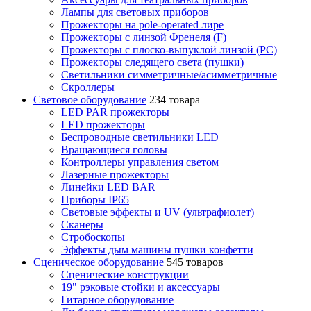
Лампы для световых приборов
Прожекторы на pole-operated лире
Прожекторы с линзой Френеля (F)
Прожекторы с плоско-выпуклой линзой (PC)
Прожекторы следящего света (пушки)
Светильники симметричные/асимметричные
Скроллеры
Световое оборудование
234 товара
LED PAR прожекторы
LED прожекторы
Беспроводные светильники LED
Вращающиеся головы
Контроллеры управления светом
Лазерные прожекторы
Линейки LED BAR
Приборы IP65
Световые эффекты и UV (ультрафиолет)
Сканеры
Стробоскопы
Эффекты дым машины пушки конфетти
Сценическое оборудование
545 товаров
Сценические конструкции
19" рэковые стойки и аксесcуары
Гитарное оборудование