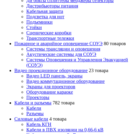
Ди боксы сплиттеры мерджеры селекторы
Дистрибьюторы питания
Кабельная защита
Подсветка для нот
Подъемники
Стойки
Сценические коробки
Транспортные тележки
Пожарное и аварийное оповещение СОУЭ
80 товаров
Cистемы трансляции и оповещения
Акустические системы для СОУЭ
Системы Оповещения и Управления Эвакуацией
(СОУЭ)
Видео проекционное оборудование
23 товара
Видео LED панель, экраны
Видео коммутационное оборудование
Экраны для проекторов
Оборудование караоке
Проекторы
Кабели и разъемы
782 товара
Кабели
Разъемы
Силовые кабели
4 товара
Кабель КГН
Кабели в ПВХ изоляции на 0,66-6 кВ