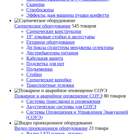
Сканеры
Стробоскопы
Эффекты дым машины пушки конфетти
Сценическое оборудование
545 товаров
Сценические конструкции
19" рэковые стойки и аксесcуары
Гитарное оборудование
Ди боксы сплиттеры мерджеры селекторы
Дистрибьюторы питания
Кабельная защита
Подсветка для нот
Подъемники
Стойки
Сценические коробки
Транспортные тележки
Пожарное и аварийное оповещение СОУЭ
80 товаров
Cистемы трансляции и оповещения
Акустические системы для СОУЭ
Системы Оповещения и Управления Эвакуацией
(СОУЭ)
Видео проекционное оборудование
23 товара
Видео LED панель, экраны