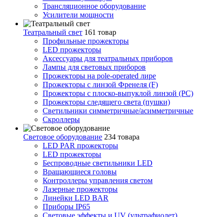
Трансляционное оборудование
Усилители мощности
Театральный свет
161 товар
Профильные прожекторы
LED прожекторы
Аксессуары для театральных приборов
Лампы для световых приборов
Прожекторы на pole-operated лире
Прожекторы с линзой Френеля (F)
Прожекторы с плоско-выпуклой линзой (PC)
Прожекторы следящего света (пушки)
Светильники симметричные/асимметричные
Скроллеры
Световое оборудование
234 товара
LED PAR прожекторы
LED прожекторы
Беспроводные светильники LED
Вращающиеся головы
Контроллеры управления светом
Лазерные прожекторы
Линейки LED BAR
Приборы IP65
Световые эффекты и UV (ультрафиолет)