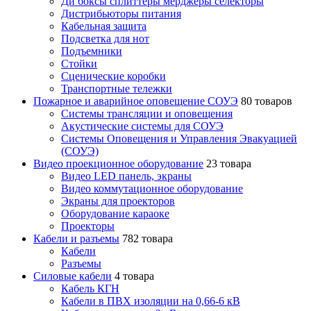
Ди боксы сплиттеры мерджеры селекторы
Дистрибьюторы питания
Кабельная защита
Подсветка для нот
Подъемники
Стойки
Сценические коробки
Транспортные тележки
Пожарное и аварийное оповещение СОУЭ
80 товаров
Cистемы трансляции и оповещения
Акустические системы для СОУЭ
Системы Оповещения и Управления Эвакуацией
(СОУЭ)
Видео проекционное оборудование
23 товара
Видео LED панель, экраны
Видео коммутационное оборудование
Экраны для проекторов
Оборудование караоке
Проекторы
Кабели и разъемы
782 товара
Кабели
Разъемы
Силовые кабели
4 товара
Кабель КГН
Кабели в ПВХ изоляции на 0,66-6 кВ