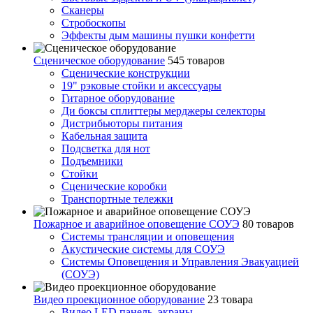
Сканеры
Стробоскопы
Эффекты дым машины пушки конфетти
Сценическое оборудование
545 товаров
Сценические конструкции
19" рэковые стойки и аксесcуары
Гитарное оборудование
Ди боксы сплиттеры мерджеры селекторы
Дистрибьюторы питания
Кабельная защита
Подсветка для нот
Подъемники
Стойки
Сценические коробки
Транспортные тележки
Пожарное и аварийное оповещение СОУЭ
80 товаров
Cистемы трансляции и оповещения
Акустические системы для СОУЭ
Системы Оповещения и Управления Эвакуацией
(СОУЭ)
Видео проекционное оборудование
23 товара
Видео LED панель, экраны