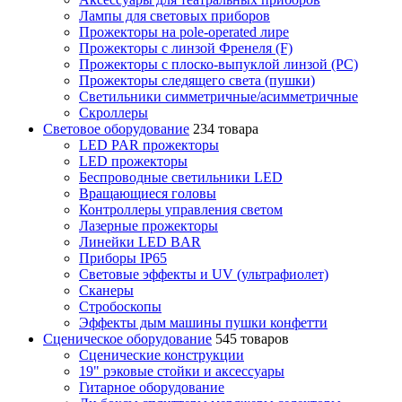
Лампы для световых приборов
Прожекторы на pole-operated лире
Прожекторы с линзой Френеля (F)
Прожекторы с плоско-выпуклой линзой (PC)
Прожекторы следящего света (пушки)
Светильники симметричные/асимметричные
Скроллеры
Световое оборудование
234 товара
LED PAR прожекторы
LED прожекторы
Беспроводные светильники LED
Вращающиеся головы
Контроллеры управления светом
Лазерные прожекторы
Линейки LED BAR
Приборы IP65
Световые эффекты и UV (ультрафиолет)
Сканеры
Стробоскопы
Эффекты дым машины пушки конфетти
Сценическое оборудование
545 товаров
Сценические конструкции
19" рэковые стойки и аксесcуары
Гитарное оборудование