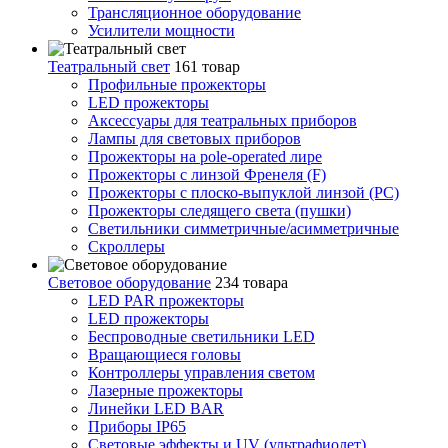
Трансляционное оборудование
Усилители мощности
Театральный свет
161 товар
Профильные прожекторы
LED прожекторы
Аксессуары для театральных приборов
Лампы для световых приборов
Прожекторы на pole-operated лире
Прожекторы с линзой Френеля (F)
Прожекторы с плоско-выпуклой линзой (PC)
Прожекторы следящего света (пушки)
Светильники симметричные/асимметричные
Скроллеры
Световое оборудование
234 товара
LED PAR прожекторы
LED прожекторы
Беспроводные светильники LED
Вращающиеся головы
Контроллеры управления светом
Лазерные прожекторы
Линейки LED BAR
Приборы IP65
Световые эффекты и UV (ультрафиолет)