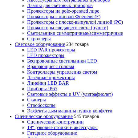
Лампы для световых приборов
Прожекторы на pole-operated лире
Прожекторы с линзой Френеля (F)
Прожекторы с плоско-выпуклой линзой (PC)
Прожекторы следящего света (пушки)
Светильники симметричные/асимметричные
Скроллеры
Световое оборудование
234 товара
LED PAR прожекторы
LED прожекторы
Беспроводные светильники LED
Вращающиеся головы
Контроллеры управления светом
Лазерные прожекторы
Линейки LED BAR
Приборы IP65
Световые эффекты и UV (ультрафиолет)
Сканеры
Стробоскопы
Эффекты дым машины пушки конфетти
Сценическое оборудование
545 товаров
Сценические конструкции
19" рэковые стойки и аксесcуары
Гитарное оборудование