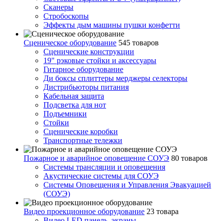
Сканеры
Стробоскопы
Эффекты дым машины пушки конфетти
Сценическое оборудование
545 товаров
Сценические конструкции
19" рэковые стойки и аксесcуары
Гитарное оборудование
Ди боксы сплиттеры мерджеры селекторы
Дистрибьюторы питания
Кабельная защита
Подсветка для нот
Подъемники
Стойки
Сценические коробки
Транспортные тележки
Пожарное и аварийное оповещение СОУЭ
80 товаров
Cистемы трансляции и оповещения
Акустические системы для СОУЭ
Системы Оповещения и Управления Эвакуацией
(СОУЭ)
Видео проекционное оборудование
23 товара
Видео LED панель, экраны