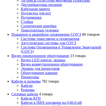
Ди боксы сплиттеры мерджеры селекторы
Дистрибьюторы питания
Кабельная защита
Подсветка для нот
Подъемники
Стойки
Сценические коробки
Транспортные тележки
Пожарное и аварийное оповещение СОУЭ
80 товаров
Cистемы трансляции и оповещения
Акустические системы для СОУЭ
Системы Оповещения и Управления Эвакуацией
(СОУЭ)
Видео проекционное оборудование
23 товара
Видео LED панель, экраны
Видео коммутационное оборудование
Экраны для проекторов
Оборудование караоке
Проекторы
Кабели и разъемы
782 товара
Кабели
Разъемы
Силовые кабели
4 товара
Кабель КГН
Кабели в ПВХ изоляции на 0,66-6 кВ