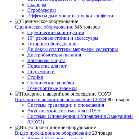
Сканеры
Стробоскопы
Эффекты дым машины пушки конфетти
Сценическое оборудование
545 товаров
Сценические конструкции
19" рэковые стойки и аксесcуары
Гитарное оборудование
Ди боксы сплиттеры мерджеры селекторы
Дистрибьюторы питания
Кабельная защита
Подсветка для нот
Подъемники
Стойки
Сценические коробки
Транспортные тележки
Пожарное и аварийное оповещение СОУЭ
80 товаров
Cистемы трансляции и оповещения
Акустические системы для СОУЭ
Системы Оповещения и Управления Эвакуацией
(СОУЭ)
Видео проекционное оборудование
23 товара
Видео LED панель, экраны