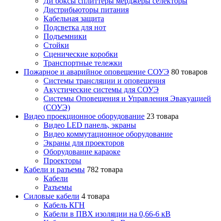
Ди боксы сплиттеры мерджеры селекторы
Дистрибьюторы питания
Кабельная защита
Подсветка для нот
Подъемники
Стойки
Сценические коробки
Транспортные тележки
Пожарное и аварийное оповещение СОУЭ
80 товаров
Cистемы трансляции и оповещения
Акустические системы для СОУЭ
Системы Оповещения и Управления Эвакуацией
(СОУЭ)
Видео проекционное оборудование
23 товара
Видео LED панель, экраны
Видео коммутационное оборудование
Экраны для проекторов
Оборудование караоке
Проекторы
Кабели и разъемы
782 товара
Кабели
Разъемы
Силовые кабели
4 товара
Кабель КГН
Кабели в ПВХ изоляции на 0,66-6 кВ