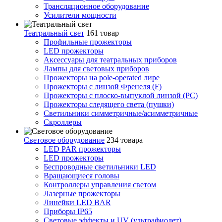
Трансляционное оборудование
Усилители мощности
Театральный свет
161 товар
Профильные прожекторы
LED прожекторы
Аксессуары для театральных приборов
Лампы для световых приборов
Прожекторы на pole-operated лире
Прожекторы с линзой Френеля (F)
Прожекторы с плоско-выпуклой линзой (PC)
Прожекторы следящего света (пушки)
Светильники симметричные/асимметричные
Скроллеры
Световое оборудование
234 товара
LED PAR прожекторы
LED прожекторы
Беспроводные светильники LED
Вращающиеся головы
Контроллеры управления светом
Лазерные прожекторы
Линейки LED BAR
Приборы IP65
Световые эффекты и UV (ультрафиолет)