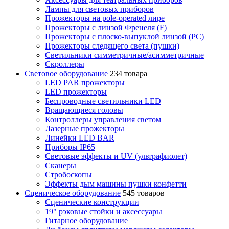
Лампы для световых приборов
Прожекторы на pole-operated лире
Прожекторы с линзой Френеля (F)
Прожекторы с плоско-выпуклой линзой (PC)
Прожекторы следящего света (пушки)
Светильники симметричные/асимметричные
Скроллеры
Световое оборудование
234 товара
LED PAR прожекторы
LED прожекторы
Беспроводные светильники LED
Вращающиеся головы
Контроллеры управления светом
Лазерные прожекторы
Линейки LED BAR
Приборы IP65
Световые эффекты и UV (ультрафиолет)
Сканеры
Стробоскопы
Эффекты дым машины пушки конфетти
Сценическое оборудование
545 товаров
Сценические конструкции
19" рэковые стойки и аксесcуары
Гитарное оборудование