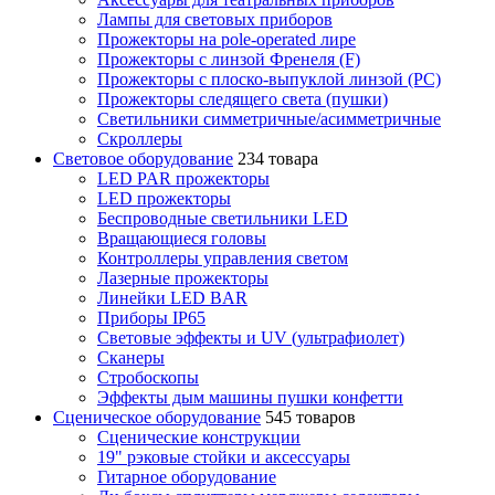
Лампы для световых приборов
Прожекторы на pole-operated лире
Прожекторы с линзой Френеля (F)
Прожекторы с плоско-выпуклой линзой (PC)
Прожекторы следящего света (пушки)
Светильники симметричные/асимметричные
Скроллеры
Световое оборудование
234 товара
LED PAR прожекторы
LED прожекторы
Беспроводные светильники LED
Вращающиеся головы
Контроллеры управления светом
Лазерные прожекторы
Линейки LED BAR
Приборы IP65
Световые эффекты и UV (ультрафиолет)
Сканеры
Стробоскопы
Эффекты дым машины пушки конфетти
Сценическое оборудование
545 товаров
Сценические конструкции
19" рэковые стойки и аксесcуары
Гитарное оборудование