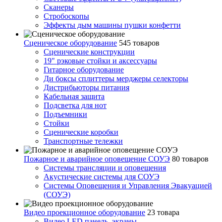
Сканеры
Стробоскопы
Эффекты дым машины пушки конфетти
Сценическое оборудование
545 товаров
Сценические конструкции
19" рэковые стойки и аксесcуары
Гитарное оборудование
Ди боксы сплиттеры мерджеры селекторы
Дистрибьюторы питания
Кабельная защита
Подсветка для нот
Подъемники
Стойки
Сценические коробки
Транспортные тележки
Пожарное и аварийное оповещение СОУЭ
80 товаров
Cистемы трансляции и оповещения
Акустические системы для СОУЭ
Системы Оповещения и Управления Эвакуацией
(СОУЭ)
Видео проекционное оборудование
23 товара
Видео LED панель, экраны