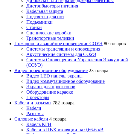
Ди боксы сплиттеры мерджеры селекторы
Дистрибьюторы питания
Кабельная защита
Подсветка для нот
Подъемники
Стойки
Сценические коробки
Транспортные тележки
Пожарное и аварийное оповещение СОУЭ
80 товаров
Cистемы трансляции и оповещения
Акустические системы для СОУЭ
Системы Оповещения и Управления Эвакуацией
(СОУЭ)
Видео проекционное оборудование
23 товара
Видео LED панель, экраны
Видео коммутационное оборудование
Экраны для проекторов
Оборудование караоке
Проекторы
Кабели и разъемы
782 товара
Кабели
Разъемы
Силовые кабели
4 товара
Кабель КГН
Кабели в ПВХ изоляции на 0,66-6 кВ