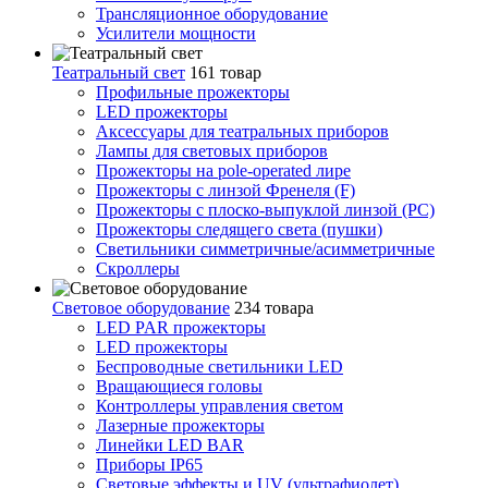
Трансляционное оборудование
Усилители мощности
Театральный свет
161 товар
Профильные прожекторы
LED прожекторы
Аксессуары для театральных приборов
Лампы для световых приборов
Прожекторы на pole-operated лире
Прожекторы с линзой Френеля (F)
Прожекторы с плоско-выпуклой линзой (PC)
Прожекторы следящего света (пушки)
Светильники симметричные/асимметричные
Скроллеры
Световое оборудование
234 товара
LED PAR прожекторы
LED прожекторы
Беспроводные светильники LED
Вращающиеся головы
Контроллеры управления светом
Лазерные прожекторы
Линейки LED BAR
Приборы IP65
Световые эффекты и UV (ультрафиолет)