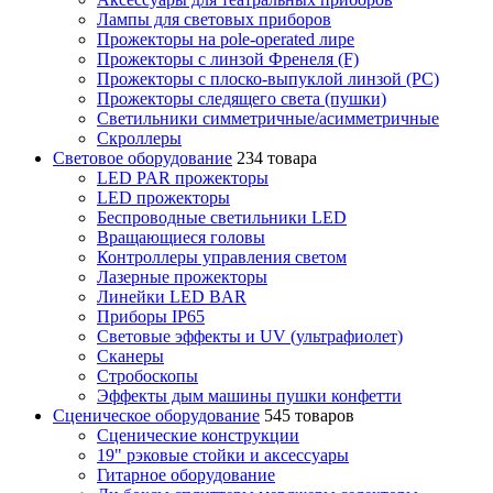
Лампы для световых приборов
Прожекторы на pole-operated лире
Прожекторы с линзой Френеля (F)
Прожекторы с плоско-выпуклой линзой (PC)
Прожекторы следящего света (пушки)
Светильники симметричные/асимметричные
Скроллеры
Световое оборудование
234 товара
LED PAR прожекторы
LED прожекторы
Беспроводные светильники LED
Вращающиеся головы
Контроллеры управления светом
Лазерные прожекторы
Линейки LED BAR
Приборы IP65
Световые эффекты и UV (ультрафиолет)
Сканеры
Стробоскопы
Эффекты дым машины пушки конфетти
Сценическое оборудование
545 товаров
Сценические конструкции
19" рэковые стойки и аксесcуары
Гитарное оборудование