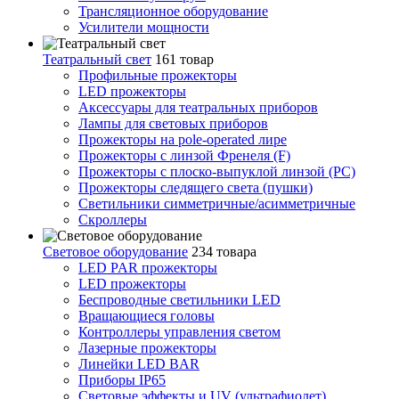
Трансляционное оборудование
Усилители мощности
Театральный свет
161 товар
Профильные прожекторы
LED прожекторы
Аксессуары для театральных приборов
Лампы для световых приборов
Прожекторы на pole-operated лире
Прожекторы с линзой Френеля (F)
Прожекторы с плоско-выпуклой линзой (PC)
Прожекторы следящего света (пушки)
Светильники симметричные/асимметричные
Скроллеры
Световое оборудование
234 товара
LED PAR прожекторы
LED прожекторы
Беспроводные светильники LED
Вращающиеся головы
Контроллеры управления светом
Лазерные прожекторы
Линейки LED BAR
Приборы IP65
Световые эффекты и UV (ультрафиолет)