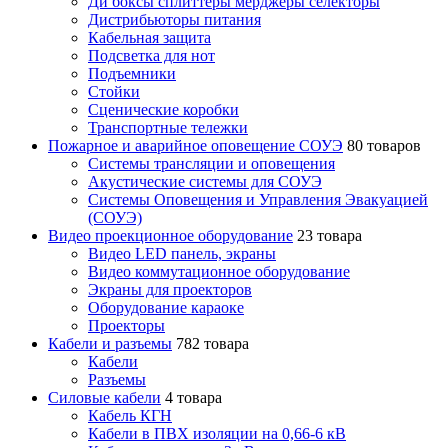
Ди боксы сплиттеры мерджеры селекторы
Дистрибьюторы питания
Кабельная защита
Подсветка для нот
Подъемники
Стойки
Сценические коробки
Транспортные тележки
Пожарное и аварийное оповещение СОУЭ
80 товаров
Cистемы трансляции и оповещения
Акустические системы для СОУЭ
Системы Оповещения и Управления Эвакуацией
(СОУЭ)
Видео проекционное оборудование
23 товара
Видео LED панель, экраны
Видео коммутационное оборудование
Экраны для проекторов
Оборудование караоке
Проекторы
Кабели и разъемы
782 товара
Кабели
Разъемы
Силовые кабели
4 товара
Кабель КГН
Кабели в ПВХ изоляции на 0,66-6 кВ