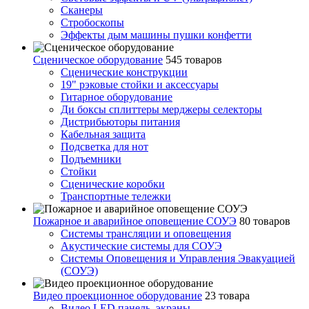
Сканеры
Стробоскопы
Эффекты дым машины пушки конфетти
Сценическое оборудование
545 товаров
Сценические конструкции
19" рэковые стойки и аксесcуары
Гитарное оборудование
Ди боксы сплиттеры мерджеры селекторы
Дистрибьюторы питания
Кабельная защита
Подсветка для нот
Подъемники
Стойки
Сценические коробки
Транспортные тележки
Пожарное и аварийное оповещение СОУЭ
80 товаров
Cистемы трансляции и оповещения
Акустические системы для СОУЭ
Системы Оповещения и Управления Эвакуацией
(СОУЭ)
Видео проекционное оборудование
23 товара
Видео LED панель, экраны