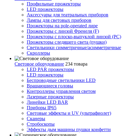
Профильные прожекторы
LED прожекторы
Аксессуары для театральных приборов
Лампы для световых приборов
Прожекторы на pole-operated лире
Прожекторы с линзой Френеля (F)
Прожекторы с плоско-выпуклой линзой (PC)
Прожекторы следящего света (пушки)
Светильники симметричные/асимметричные
Скроллеры
Световое оборудование
234 товара
LED PAR прожекторы
LED прожекторы
Беспроводные светильники LED
Вращающиеся головы
Контроллеры управления светом
Лазерные прожекторы
Линейки LED BAR
Приборы IP65
Световые эффекты и UV (ультрафиолет)
Сканеры
Стробоскопы
Эффекты дым машины пушки конфетти