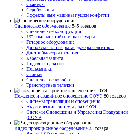
Сканеры
Стробоскопы
Эффекты дым машины пушки конфетти
Сценическое оборудование
545 товаров
Сценические конструкции
19" рэковые стойки и аксесcуары
Гитарное оборудование
Ди боксы сплиттеры мерджеры селекторы
Дистрибьюторы питания
Кабельная защита
Подсветка для нот
Подъемники
Стойки
Сценические коробки
Транспортные тележки
Пожарное и аварийное оповещение СОУЭ
80 товаров
Cистемы трансляции и оповещения
Акустические системы для СОУЭ
Системы Оповещения и Управления Эвакуацией
(СОУЭ)
Видео проекционное оборудование
23 товара
Видео LED панель, экраны