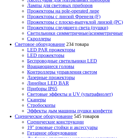
Лампы для световых приборов
Прожекторы на pole-operated лире
Прожекторы с линзой Френеля (F)
Прожекторы с плоско-выпуклой линзой (PC)
Прожекторы следящего света (пушки)
Светильники симметричные/асимметричные
Скроллеры
Световое оборудование
234 товара
LED PAR прожекторы
LED прожекторы
Беспроводные светильники LED
Вращающиеся головы
Контроллеры управления светом
Лазерные прожекторы
Линейки LED BAR
Приборы IP65
Световые эффекты и UV (ультрафиолет)
Сканеры
Стробоскопы
Эффекты дым машины пушки конфетти
Сценическое оборудование
545 товаров
Сценические конструкции
19" рэковые стойки и аксесcуары
Гитарное оборудование