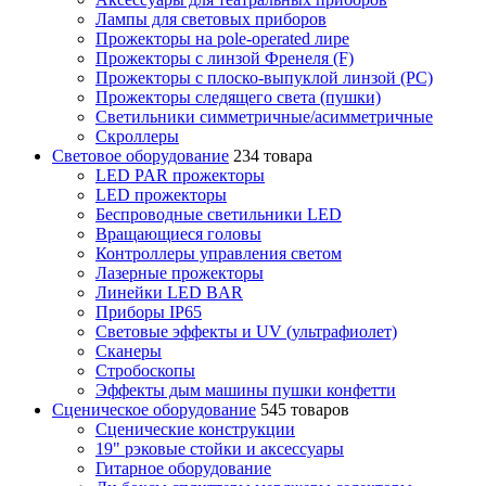
Лампы для световых приборов
Прожекторы на pole-operated лире
Прожекторы с линзой Френеля (F)
Прожекторы с плоско-выпуклой линзой (PC)
Прожекторы следящего света (пушки)
Светильники симметричные/асимметричные
Скроллеры
Световое оборудование
234 товара
LED PAR прожекторы
LED прожекторы
Беспроводные светильники LED
Вращающиеся головы
Контроллеры управления светом
Лазерные прожекторы
Линейки LED BAR
Приборы IP65
Световые эффекты и UV (ультрафиолет)
Сканеры
Стробоскопы
Эффекты дым машины пушки конфетти
Сценическое оборудование
545 товаров
Сценические конструкции
19" рэковые стойки и аксесcуары
Гитарное оборудование