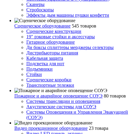
Сканеры
Стробоскопы
Эффекты дым машины пушки конфетти
Сценическое оборудование
545 товаров
Сценические конструкции
19" рэковые стойки и аксесcуары
Гитарное оборудование
Ди боксы сплиттеры мерджеры селекторы
Дистрибьюторы питания
Кабельная защита
Подсветка для нот
Подъемники
Стойки
Сценические коробки
Транспортные тележки
Пожарное и аварийное оповещение СОУЭ
80 товаров
Cистемы трансляции и оповещения
Акустические системы для СОУЭ
Системы Оповещения и Управления Эвакуацией
(СОУЭ)
Видео проекционное оборудование
23 товара
Видео LED панель, экраны