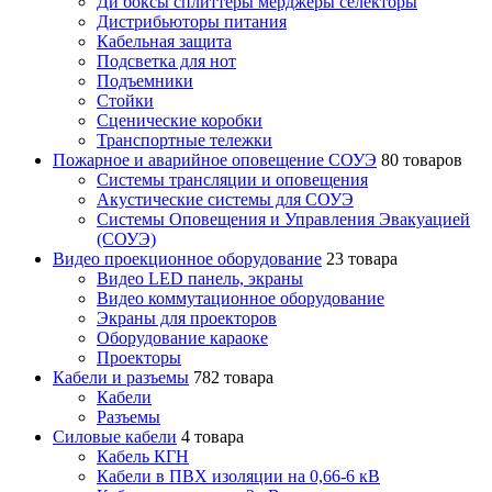
Ди боксы сплиттеры мерджеры селекторы
Дистрибьюторы питания
Кабельная защита
Подсветка для нот
Подъемники
Стойки
Сценические коробки
Транспортные тележки
Пожарное и аварийное оповещение СОУЭ
80 товаров
Cистемы трансляции и оповещения
Акустические системы для СОУЭ
Системы Оповещения и Управления Эвакуацией
(СОУЭ)
Видео проекционное оборудование
23 товара
Видео LED панель, экраны
Видео коммутационное оборудование
Экраны для проекторов
Оборудование караоке
Проекторы
Кабели и разъемы
782 товара
Кабели
Разъемы
Силовые кабели
4 товара
Кабель КГН
Кабели в ПВХ изоляции на 0,66-6 кВ