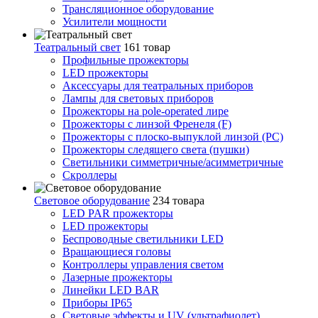
Трансляционное оборудование
Усилители мощности
Театральный свет
161 товар
Профильные прожекторы
LED прожекторы
Аксессуары для театральных приборов
Лампы для световых приборов
Прожекторы на pole-operated лире
Прожекторы с линзой Френеля (F)
Прожекторы с плоско-выпуклой линзой (PC)
Прожекторы следящего света (пушки)
Светильники симметричные/асимметричные
Скроллеры
Световое оборудование
234 товара
LED PAR прожекторы
LED прожекторы
Беспроводные светильники LED
Вращающиеся головы
Контроллеры управления светом
Лазерные прожекторы
Линейки LED BAR
Приборы IP65
Световые эффекты и UV (ультрафиолет)